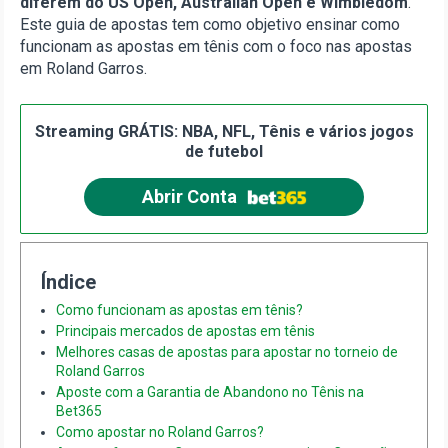
diferem do US Open, Australian Open e Wimbledom
.
Este guia de apostas tem como objetivo ensinar como
funcionam as apostas em tênis com o foco nas apostas
em Roland Garros.
Streaming GRÁTIS: NBA, NFL, Tênis e vários jogos
de futebol
Abrir Conta
Índice
Como funcionam as apostas em tênis?
Principais mercados de apostas em tênis
Melhores casas de apostas para apostar no torneio de
Roland Garros
Aposte com a Garantia de Abandono no Tênis na
Bet365
Como apostar no Roland Garros?