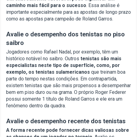
caminho mais fácil para o sucesso
. Essa análise é
importante especialmente para as apostas de longo prazo
como as apostas para campeão de Roland Garros.
Avalie o desempenho dos tenistas no piso
saibro
Jogadores como Rafael Nadal, por exemplo, têm um
histórico notável no saibro. Outros
tenistas são mais
especialistas neste tipo de superfície, como, por
exemplo, os tenistas sulamericanos
que treinam boa
parte do tempo nestas condições. Em contrapartida,
existem tenistas que são mais propensos a desempenhar
bem em piso duro ou na grama. O próprio Roger Federer
possui somente 1 título de Roland Garros e ele era um
fenômeno dentro da quadra.
Avalie o desempenho recente dos tenistas
A forma recente pode fornecer dicas valiosas sobre
as chances de um jogador no torneio
. Avalie os