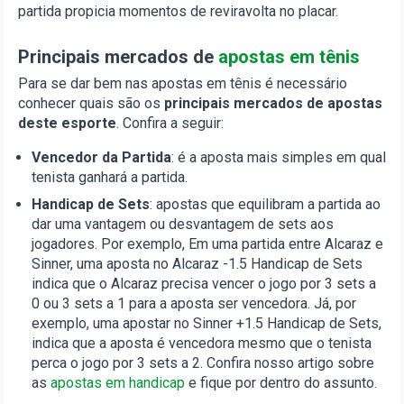
partida propicia momentos de reviravolta no placar.
Principais mercados de
apostas em tênis
Para se dar bem nas apostas em tênis é necessário
conhecer quais são os
principais mercados de apostas
deste esporte
. Confira a seguir:
Vencedor da Partida
: é a aposta mais simples em qual
tenista ganhará a partida.
Handicap de Sets
: apostas que equilibram a partida ao
dar uma vantagem ou desvantagem de sets aos
jogadores. Por exemplo, Em uma partida entre Alcaraz e
Sinner, uma aposta no Alcaraz -1.5 Handicap de Sets
indica que o Alcaraz precisa vencer o jogo por 3 sets a
0 ou 3 sets a 1 para a aposta ser vencedora. Já, por
exemplo, uma apostar no Sinner +1.5 Handicap de Sets,
indica que a aposta é vencedora mesmo que o tenista
perca o jogo por 3 sets a 2. Confira nosso artigo sobre
as
apostas em handicap
e fique por dentro do assunto.