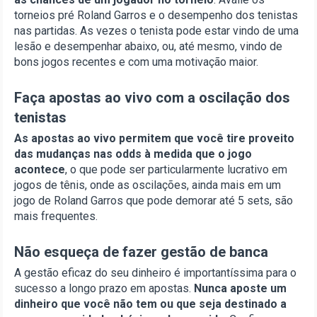
torneios pré Roland Garros e o desempenho dos tenistas
nas partidas. As vezes o tenista pode estar vindo de uma
lesão e desempenhar abaixo, ou, até mesmo, vindo de
bons jogos recentes e com uma motivação maior.
Faça apostas ao vivo com a oscilação dos
tenistas
As apostas ao vivo permitem que você tire proveito
das mudanças nas odds à medida que o jogo
acontece
, o que pode ser particularmente lucrativo em
jogos de tênis, onde as oscilações, ainda mais em um
jogo de Roland Garros que pode demorar até 5 sets, são
mais frequentes.
Não esqueça de fazer gestão de banca
A gestão eficaz do seu dinheiro é importantíssima para o
sucesso a longo prazo em apostas.
Nunca aposte um
dinheiro que você não tem ou que seja destinado a