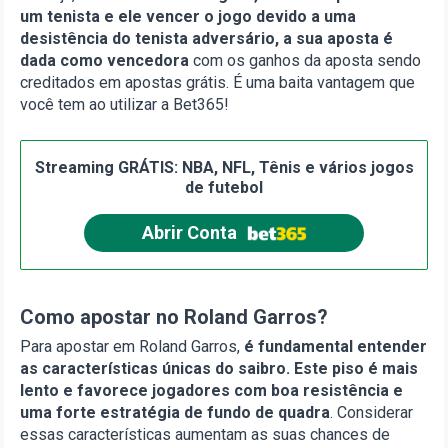
um tenista e ele vencer o jogo devido a uma
desistência do tenista adversário, a sua aposta é
dada como vencedora
com os ganhos da aposta sendo
creditados em apostas grátis. É uma baita vantagem que
você tem ao utilizar a Bet365!
Streaming GRÁTIS: NBA, NFL, Tênis e vários jogos
de futebol
Abrir Conta
Como apostar no Roland Garros?
Para apostar em Roland Garros,
é fundamental entender
as características únicas do saibro. Este piso é mais
lento e favorece jogadores com boa resistência e
uma forte estratégia de fundo de quadra
. Considerar
essas características aumentam as suas chances de