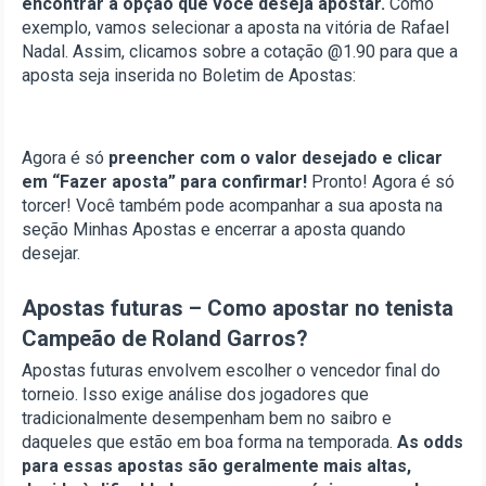
encontrar a opção que você deseja apostar.
Como
exemplo, vamos selecionar a aposta na vitória de Rafael
Nadal. Assim, clicamos sobre a cotação @1.90 para que a
aposta seja inserida no Boletim de Apostas:
Agora é só
preencher com o valor desejado e clicar
em “Fazer aposta” para confirmar!
Pronto! Agora é só
torcer! Você também pode acompanhar a sua aposta na
seção Minhas Apostas e encerrar a aposta quando
desejar.
Apostas futuras – Como apostar no tenista
Campeão de Roland Garros?
Apostas futuras envolvem escolher o vencedor final do
torneio. Isso exige análise dos jogadores que
tradicionalmente desempenham bem no saibro e
daqueles que estão em boa forma na temporada.
As odds
para essas apostas são geralmente mais altas,