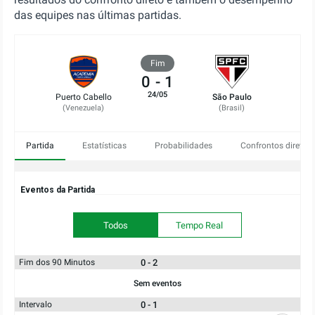
das equipes nas últimas partidas.
Fim
0
-
1
24/05
Puerto Cabello
São Paulo
(
Venezuela
)
(
Brasil
)
Partida
Estatísticas
Probabilidades
Confrontos diretos
Eventos da Partida
Todos
Tempo Real
0 - 2
Fim dos 90 Minutos
Sem eventos
0 - 1
Intervalo