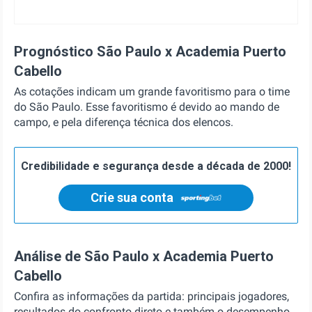
Prognóstico São Paulo x Academia Puerto
Cabello
As cotações indicam um grande favoritismo para o time
do São Paulo. Esse favoritismo é devido ao mando de
campo, e pela diferença técnica dos elencos.
Credibilidade e segurança desde a década de 2000!
Crie sua conta
Análise de São Paulo x Academia Puerto
Cabello
Confira as informações da partida: principais jogadores,
resultados do confronto direto e também o desempenho