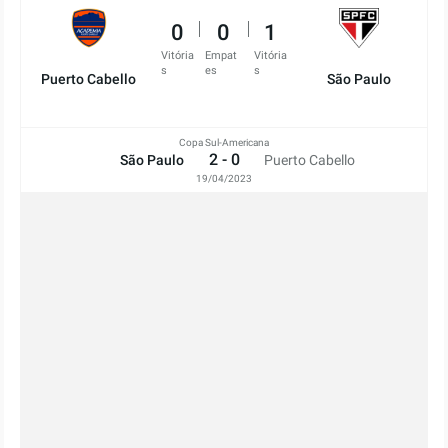
0
0
1
Vitória
Empat
Vitória
s
es
s
Puerto Cabello
São Paulo
Copa Sul-Americana
2 - 0
São Paulo
Puerto Cabello
19/04/2023