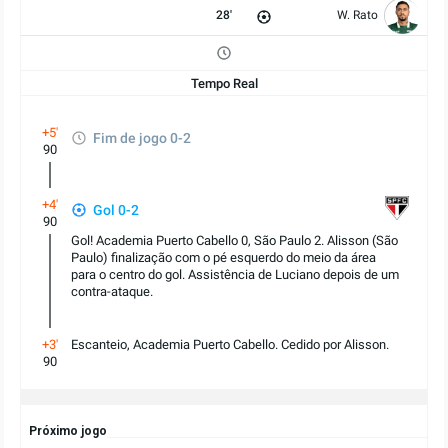
28'
W. Rato
Tempo Real
+5'
Fim de jogo 0-2
90
+4'
Gol 0-2
90
Gol! Academia Puerto Cabello 0, São Paulo 2. Alisson (São
Paulo) finalização com o pé esquerdo do meio da área
para o centro do gol. Assistência de Luciano depois de um
contra-ataque.
+3'
Escanteio, Academia Puerto Cabello. Cedido por Alisson.
90
Próximo jogo