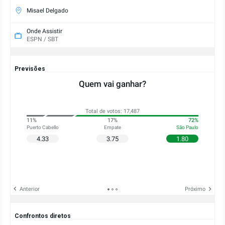
Misael Delgado
Onde Assistir
ESPN / SBT
Previsões
Quem vai ganhar?
Total de votos: 17,487
11%
17%
72%
Puerto Cabello
Empate
São Paulo
4.33
3.75
1.80
Anterior
Próximo
Confrontos diretos