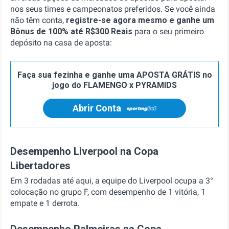
nos seus times e campeonatos preferidos. Se você ainda
não têm conta,
registre-se agora mesmo e ganhe um
Bônus de 100% até R$300 Reais
para o seu primeiro
depósito na casa de aposta:
Faça sua fezinha e ganhe uma APOSTA GRÁTIS no
jogo do FLAMENGO x PYRAMIDS
Abrir Conta
Desempenho Liverpool na Copa
Libertadores
Em 3 rodadas até aqui, a equipe do Liverpool ocupa a 3°
colocação no grupo F, com desempenho de 1 vitória, 1
empate e 1 derrota.