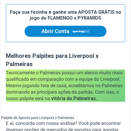
Faça sua fezinha e ganhe uma APOSTA GRÁTIS no
jogo do FLAMENGO x PYRAMIDS
Abrir Conta
Melhores Palpites para Liverpool x
Palmeiras
Tecnicamente o Palmeiras possui um elenco muito mais
qualificado em comparação com a equipe do Liverpool.
Mesmo jogando fora de casa, acreditamos no Palmeiras
dominando as principais ações da partida. Com isso, o
nosso palpite será na
vitória do Palmeiras.
Palpite de Aposta para Liverpool x Palmeiras
E aí, concorda com nossa análise? Você pode encontrar
diversas opções de mercados de apostas para apostar