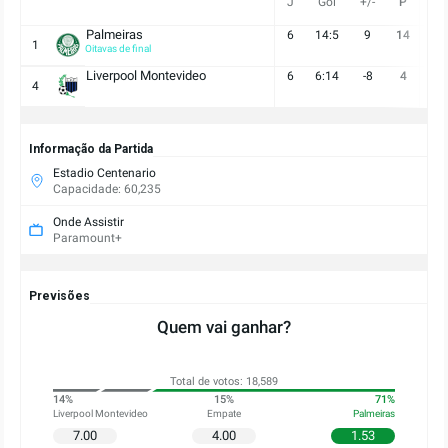
J
Gol
+/-
P
V
Palmeiras
6
14:5
9
14
4
1
Oitavas de final
Liverpool Montevideo
6
6:14
-8
4
1
4
Informação da Partida
Estadio Centenario
Capacidade: 60,235
Onde Assistir
Paramount+
Previsões
Quem vai ganhar?
Total de votos: 18,589
14%
15%
71%
Liverpool Montevideo
Empate
Palmeiras
7.00
4.00
1.53