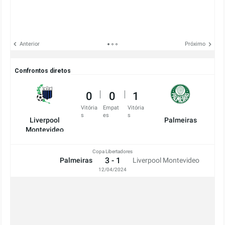
Anterior
Próximo
Confrontos diretos
0
0
1
Vitória
Empat
Vitória
s
es
s
Liverpool
Palmeiras
Montevideo
Copa Libertadores
3 - 1
Palmeiras
Liverpool Montevideo
12/04/2024