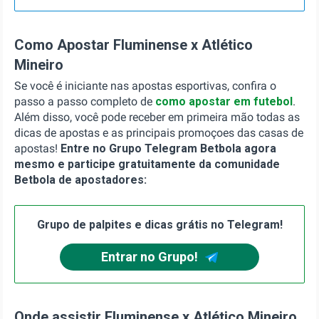
Como Apostar Fluminense x Atlético
Mineiro
Se você é iniciante nas apostas esportivas, confira o
passo a passo completo de
como apostar em futebol
.
Além disso, você pode receber em primeira mão todas as
dicas de apostas e as principais promoçoes das casas de
apostas!
Entre no Grupo Telegram Betbola agora
mesmo e participe gratuitamente da comunidade
Betbola de apostadores:
Grupo de palpites e dicas grátis no Telegram!
Entrar no Grupo!
Onde assistir Fluminense x Atlético Mineiro