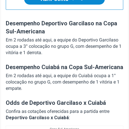
Desempenho Deportivo Garcilaso na Copa
Sul-Americana
Em 2 rodadas até aqui, a equipe do Deportivo Garcilaso
ocupa a 3° colocação no grupo G, com desempenho de 1
vitória e 1 derrota.
Desempenho Cuiabá na Copa Sul-Americana
Em 2 rodadas até aqui, a equipe do Cuiabá ocupa a 1°
colocação no grupo G, com desempenho de 1 vitória e 1
empate.
Odds de Deportivo Garcilaso x Cuiabá
Confira as cotações oferecidas para a partida entre
Deportivo Garcilaso x Cuiabá
: