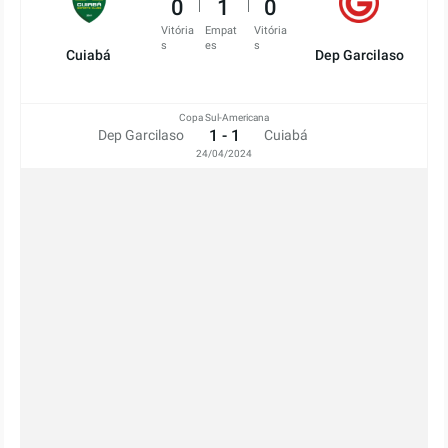
0
1
0
Vitória
Empat
Vitória
s
es
s
Cuiabá
Dep Garcilaso
Copa Sul-Americana
1 - 1
Dep Garcilaso
Cuiabá
24/04/2024