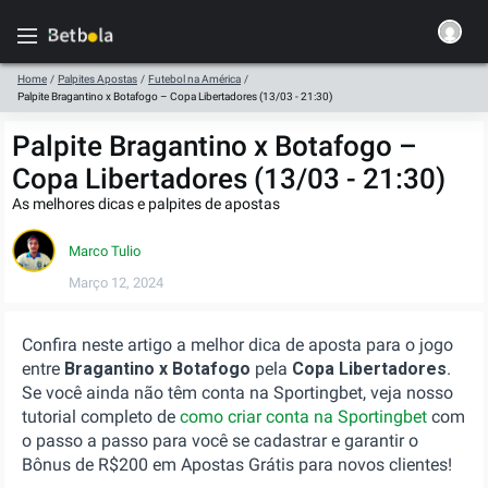
Home
/
Palpites Apostas
/
Futebol na América
/
Palpite Bragantino x Botafogo – Copa Libertadores (13/03 - 21:30)
Palpite Bragantino x Botafogo –
Copa Libertadores (13/03 - 21:30)
As melhores dicas e palpites de apostas
Marco Tulio
Março 12, 2024
Confira neste artigo a melhor dica de aposta para o jogo
entre
Bragantino x Botafogo
pela
Copa Libertadores
.
Se você ainda não têm conta na Sportingbet, veja nosso
tutorial completo de
como criar conta na Sportingbet
com
o passo a passo para você se cadastrar e garantir o
Bônus de R$200 em Apostas Grátis para novos clientes!