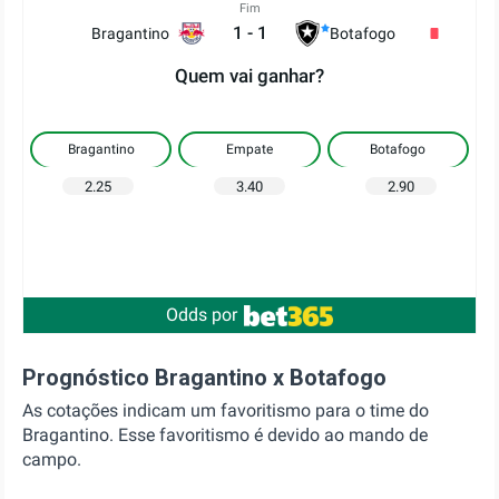
Fim
1
-
1
Bragantino
Botafogo
Quem vai ganhar?
Bragantino
Empate
Botafogo
2.25
3.40
2.90
Odds por
Prognóstico Bragantino x Botafogo
As cotações indicam um favoritismo para o time do
Bragantino. Esse favoritismo é devido ao mando de
campo.