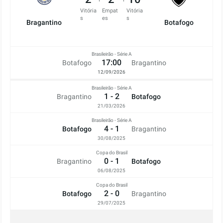
Vitória
Empat
Vitória
s
es
s
Bragantino
Botafogo
Brasileirão - Série A
17:00
Botafogo
Bragantino
12/09/2026
Brasileirão - Série A
1 - 2
Bragantino
Botafogo
21/03/2026
Brasileirão - Série A
4 - 1
Botafogo
Bragantino
30/08/2025
Copa do Brasil
0 - 1
Bragantino
Botafogo
06/08/2025
Copa do Brasil
2 - 0
Botafogo
Bragantino
29/07/2025