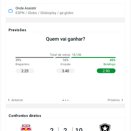
Onde Assistir
ESPN / Globo / Globoplay / ge.globo
Previsões
Quem vai ganhar?
Total de votos: 18,146
39%
16%
45%
Bragantino
Empate
Botafogo
2.25
3.40
2.90
Anterior
Próximo
Confrontos diretos
2
2
10