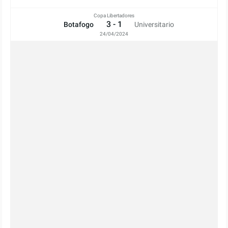
Copa Libertadores
3 - 1
Botafogo
Universitario
24/04/2024