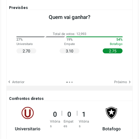
Previsões
Quem vai ganhar?
Total de votos: 12,993
27%
19%
54%
Universitario
Empate
Botafogo
2.70
3.10
2.75
Anterior
Próximo
Confrontos diretos
0
0
1
Vitória
Empat
Vitória
s
es
s
Universitario
Botafogo