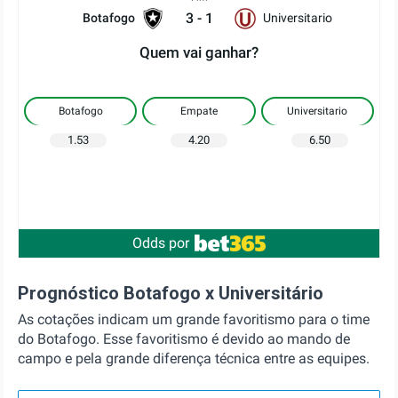
3
-
1
Botafogo
Universitario
Quem vai ganhar?
Botafogo
Empate
Universitario
1.53
4.20
6.50
Odds por
Prognóstico Botafogo x Universitário
As cotações indicam um grande favoritismo para o time
do Botafogo. Esse favoritismo é devido ao mando de
campo e pela grande diferença técnica entre as equipes.