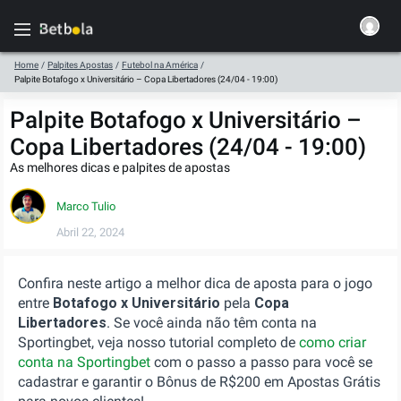
Home
/
Palpites Apostas
/
Futebol na América
/
Palpite Botafogo x Universitário – Copa Libertadores (24/04 - 19:00)
Palpite Botafogo x Universitário –
Copa Libertadores (24/04 - 19:00)
As melhores dicas e palpites de apostas
Marco Tulio
Abril 22, 2024
Confira neste artigo a melhor dica de aposta para o jogo
entre
Botafogo x Universitário
pela
Copa
Libertadores
. Se você ainda não têm conta na
Sportingbet, veja nosso tutorial completo de
como criar
conta na Sportingbet
com o passo a passo para você se
cadastrar e garantir o Bônus de R$200 em Apostas Grátis