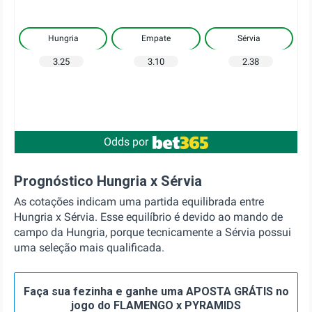
Hungria
Empate
Sérvia
3.25
3.10
2.38
Odds por
Prognóstico Hungria x Sérvia
As cotações indicam uma partida equilibrada entre
Hungria x Sérvia. Esse equilíbrio é devido ao mando de
campo da Hungria, porque tecnicamente a Sérvia possui
uma seleção mais qualificada.
Faça sua fezinha e ganhe uma APOSTA GRÁTIS no
jogo do FLAMENGO x PYRAMIDS