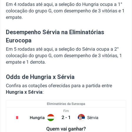
Em 4 rodadas até aqui, a seleção do Hungria ocupa a 1°
colocação do grupo G, com desempenho de 3 vitórias e 1
empate.
Desempenho Sérvia na Eliminatórias
Eurocopa
Em 5 rodadas até aqui, a seleção do Sérvia ocupa a 2°
colocação do grupo G, com desempenho de 3 vitórias, 1
empate e 1 derrota.
Odds de Hungria x Sérvia
Confira as cotações oferecidas para a partida entre
Hungria x Sérvia
:
Eliminatórias da Eurocopa
Fim
2
-
1
Hungria
Sérvia
Quem vai ganhar?