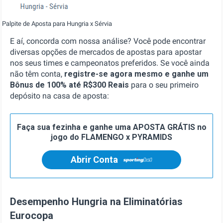
Palpite de Aposta para Hungria x Sérvia
E aí, concorda com nossa análise? Você pode encontrar
diversas opções de mercados de apostas para apostar
nos seus times e campeonatos preferidos. Se você ainda
não têm conta,
registre-se agora mesmo e ganhe um
Bônus de 100% até R$300 Reais
para o seu primeiro
depósito na casa de aposta:
Faça sua fezinha e ganhe uma APOSTA GRÁTIS no
jogo do FLAMENGO x PYRAMIDS
Abrir Conta
Desempenho Hungria na Eliminatórias
Eurocopa