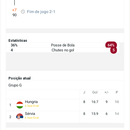
+7'
Fim de jogo 2-1
90
Estatísticas
36%
Posse de Bola
64%
4
Chutes no gol
5
Posição atual
Grupo G
J
Gol
+/-
P
V
Hungria
8
16:7
9
18
5
1
À fase final
Sérvia
8
15:9
6
14
4
2
À fase final