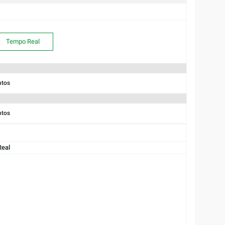
Tempo Real
ntos
ntos
eal