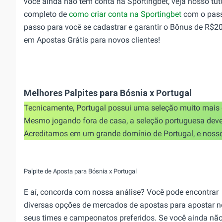
você ainda não têm conta na Sportingbet, veja nosso tuto
completo de
como criar conta na Sportingbet
com o pas
passo para você se cadastrar e garantir o Bônus de R$2
em Apostas Grátis para novos clientes!
Melhores Palpites para Bósnia x Portugal
Tecnicamente, Portugal possui uma seleção muito mais 
Mesmo jogando fora de casa, a seleção portuguesa deve
Acreditamos em um grande domínio de Portugal, e nosso
Palpite de Aposta para Bósnia x Portugal
E aí, concorda com nossa análise? Você pode encontrar
diversas opções de mercados de apostas para apostar n
seus times e campeonatos preferidos. Se você ainda nã