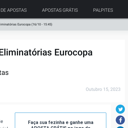
 DE APOSTAS
APOSTAS GRÁTIS
PALPITES
liminatórias Eurocopa (16/10 - 15:45)
 Eliminatórias Eurocopa
tas
Outubro 15, 2023
Se
Faça sua fezinha e ganhe uma