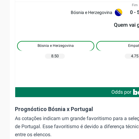
Fim
0
-
Bósnia e Herzegovina
Quem vai 
Bósnia e Herzegovina
Empa
8.50
4.75
Odds por
Prognóstico Bósnia x Portugal
As cotações indicam um grande favoritismo para a sele
de Portugal. Esse favoritismo é devido a diferença técni
entre os elencos.