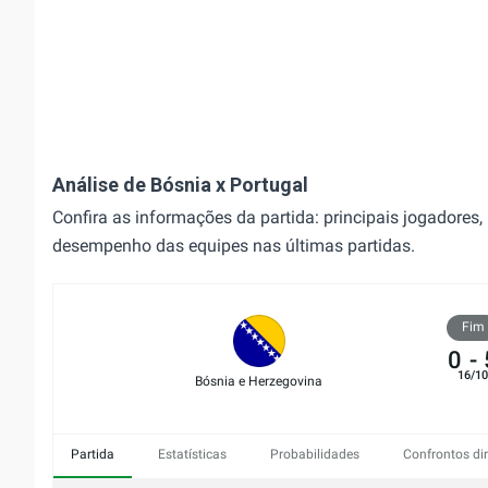
Análise de Bósnia x Portugal
Confira as informações da partida: principais jogadores,
desempenho das equipes nas últimas partidas.
Fim
0
-
16/1
Bósnia e Herzegovina
Partida
Estatísticas
Probabilidades
Confrontos di