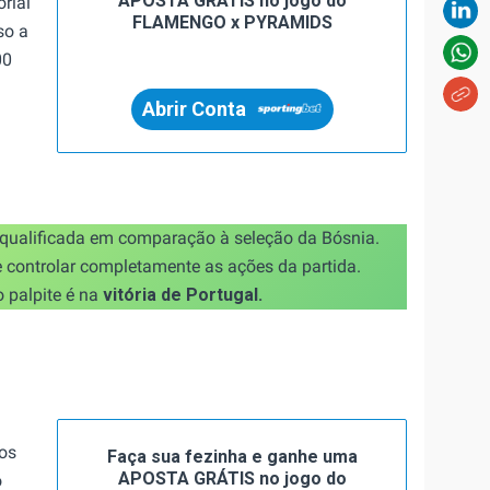
APOSTA GRÁTIS no jogo do
rial
FLAMENGO x PYRAMIDS
so a
00
Abrir Conta
qualificada em comparação à seleção da Bósnia.
 controlar completamente as ações da partida.
 palpite é na
vitória de Portugal.
os
Faça sua fezinha e ganhe uma
APOSTA GRÁTIS no jogo do
o