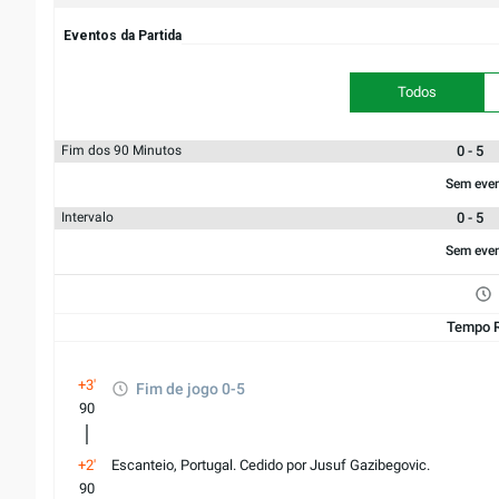
Eventos da Partida
Todos
Fim dos 90 Minutos
0 - 5
Sem eve
Intervalo
0 - 5
Sem eve
Tempo R
+3'
Fim de jogo 0-5
90
+2'
Escanteio, Portugal. Cedido por Jusuf Gazibegovic.
90