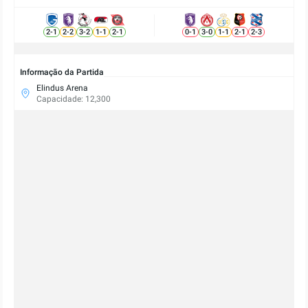
2
-
1
2
-
2
3
-
2
1
-
1
2
-
1
0
-
1
3
-
0
1
-
1
2
-
1
2
-
3
Informação da Partida
Elindus Arena
Capacidade: 12,300