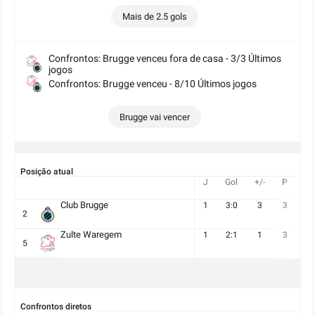
Mais de 2.5 gols
Confrontos: Brugge venceu fora de casa - 3/3 Últimos
jogos
Confrontos: Brugge venceu - 8/10 Últimos jogos
Brugge vai vencer
Posição atual
J
Gol
+/-
P
V
Club Brugge
1
3:0
3
3
1
2
Zulte Waregem
1
2:1
1
3
1
5
Confrontos diretos