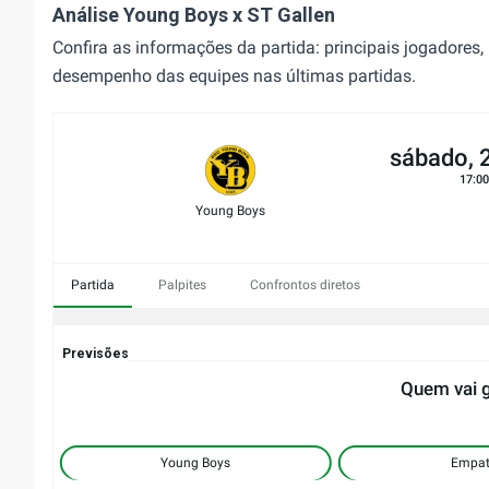
Análise Young Boys x ST Gallen
Confira as informações da partida: principais jogadores,
desempenho das equipes nas últimas partidas.
sábado, 
17:00
Young Boys
Partida
Palpites
Confrontos diretos
Previsões
Quem vai 
Young Boys
Empa