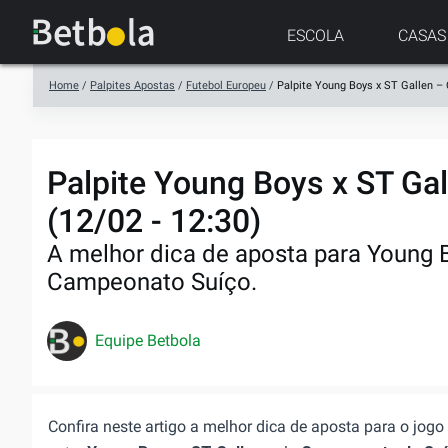
ESCOLA
CASAS
Home
/
Palpites Apostas
/
Futebol Europeu
/
Palpite Young Boys x ST Gallen –
Palpite Young Boys x ST Ga
(12/02 - 12:30)
A melhor dica de aposta para Young B
Campeonato Suíço.
Equipe Betbola
Confira neste artigo a melhor dica de aposta para o jogo