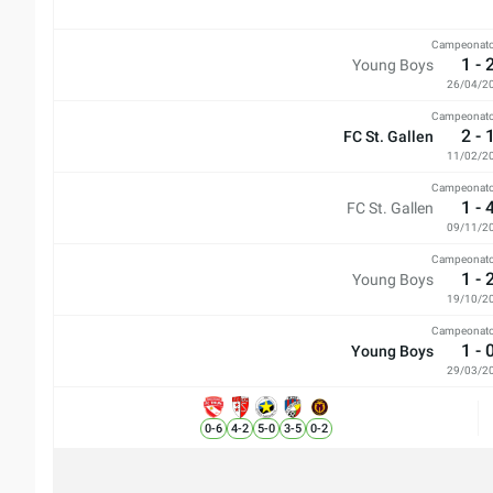
Campeonato
1 - 
Young Boys
26/04/2
Campeonato
2 - 
FC St. Gallen
11/02/2
Campeonato
1 - 
FC St. Gallen
09/11/2
Campeonato
1 - 
Young Boys
19/10/2
Campeonato
1 - 
Young Boys
29/03/2
0
-
6
4
-
2
5
-
0
3
-
5
0
-
2