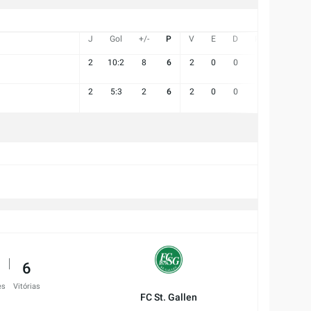
J
Gol
+/-
P
V
E
D
Próximo
2
10:2
8
6
2
0
0
2
5:3
2
6
2
0
0
6
es
Vitórias
FC St. Gallen