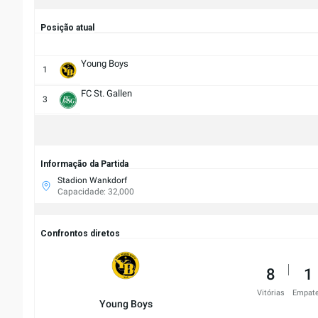
Posição atual
Young Boys
1
FC St. Gallen
3
Informação da Partida
Stadion Wankdorf
Capacidade: 32,000
Confrontos diretos
8
1
Vitórias
Empat
Young Boys