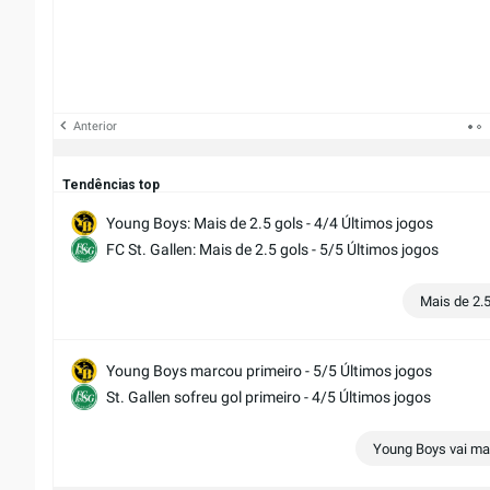
Anterior
Tendências top
Young Boys: Mais de 2.5 gols - 4/4 Últimos jogos
FC St. Gallen: Mais de 2.5 gols - 5/5 Últimos jogos
Mais de 2.5
Young Boys marcou primeiro - 5/5 Últimos jogos
St. Gallen sofreu gol primeiro - 4/5 Últimos jogos
Young Boys vai mar