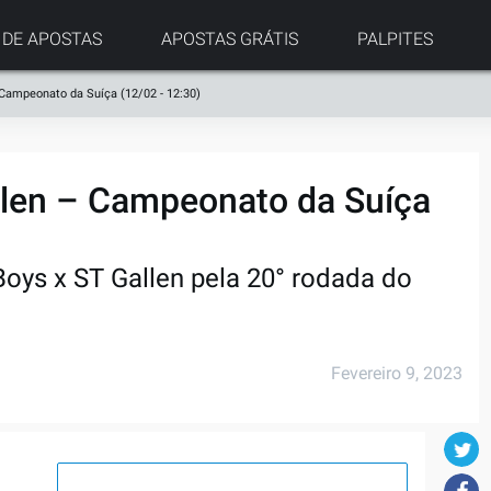
 DE APOSTAS
APOSTAS GRÁTIS
PALPITES
 Campeonato da Suíça (12/02 - 12:30)
llen – Campeonato da Suíça
oys x ST Gallen pela 20° rodada do
Fevereiro 9, 2023