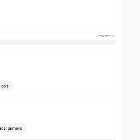
Próximo
 gols
car primeiro