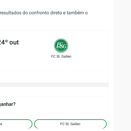
 resultados do confronto direto e também o
24º out
FC St. Gallen
ganhar?
te
FC St. Gallen