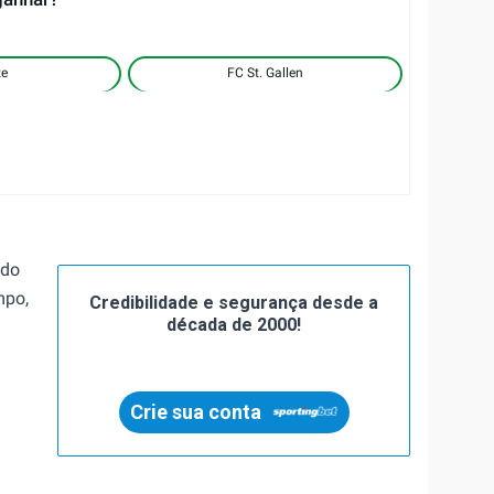
te
FC St. Gallen
 do
mpo,
Credibilidade e segurança desde a
década de 2000!
Crie sua conta