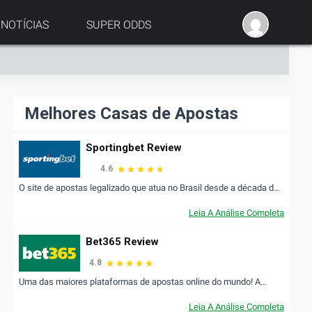
NOTÍCIAS
SUPER ODDS
Melhores Casas de Apostas
Sportingbet Review
4.6
O site de apostas legalizado que atua no Brasil desde a década de
2000. Aproveite o depósito mínimo de R$5 no PIX e faça a boa!
Leia A Análise Completa
Bet365 Review
4.8
Uma das maiores plataformas de apostas online do mundo! A
melhor experiência de apostas com a segurança de saber que a
Leia A Análise Completa
Bet365 paga mesmo!