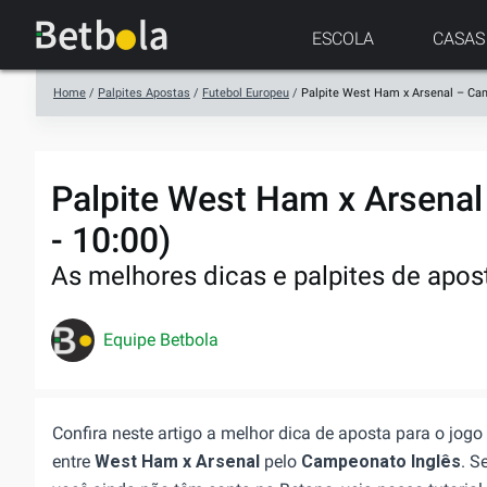
ESCOLA
CASAS
Home
/
Palpites Apostas
/
Futebol Europeu
/
Palpite West Ham x Arsenal – Cam
Palpite West Ham x Arsenal
- 10:00)
As melhores dicas e palpites de apos
Equipe Betbola
Confira neste artigo a melhor dica de aposta para o jogo
entre
West Ham x Arsenal
pelo
Campeonato Inglês
. S