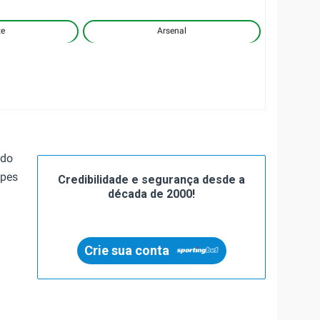
te
Arsenal
 do
ipes
Credibilidade e segurança desde a
década de 2000!
Crie sua conta