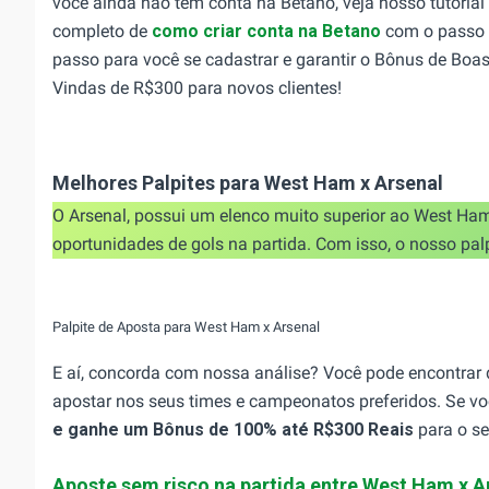
você ainda não têm conta na Betano, veja nosso tutorial
completo de
como criar conta na Betano
com o passo
passo para você se cadastrar e garantir o Bônus de Boa
Vindas de R$300 para novos clientes!
Melhores Palpites para West Ham x Arsenal
O Arsenal, possui um elenco muito superior ao West Ha
oportunidades de gols na partida. Com isso, o nosso pal
Palpite de Aposta para West Ham x Arsenal
E aí, concorda com nossa análise? Você pode encontrar
apostar nos seus times e campeonatos preferidos. Se v
e ganhe um Bônus de 100% até R$300 Reais
para o se
Aposte sem risco na partida entre West Ham x 