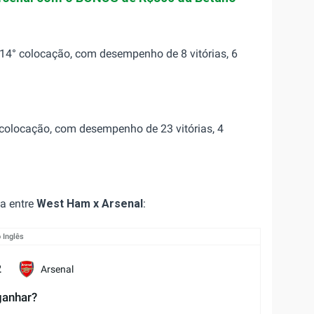
14° colocação, com desempenho de 8 vitórias, 6
 colocação, com desempenho de 23 vitórias, 4
da entre
West Ham x Arsenal
:
 Inglês
2
Arsenal
ganhar?