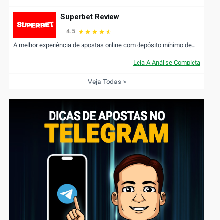
Superbet Review
4.5
A melhor experiência de apostas online com depósito mínimo de
R$1 no PIX! Registre-se na Superbet e faça a boa agora mesmo!
Leia A Análise Completa
Veja Todas >