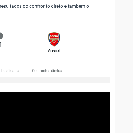
 resultados do confronto direto e também o
1
5
Arsenal
obabilidades
Confrontos diretos