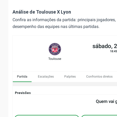
Análise de Toulouse X Lyon
Confira as informações da partida: principais jogadores,
desempenho das equipes nas últimas partidas.
sábado, 
18:45
Toulouse
Partida
Escalações
Palpites
Confrontos diretos
Previsões
Quem vai 