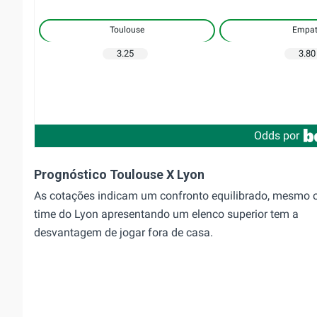
Toulouse
Empa
3.25
3.80
Odds por
Prognóstico Toulouse X Lyon
As cotações indicam um confronto equilibrado, mesmo 
time do Lyon apresentando um elenco superior tem a
desvantagem de jogar fora de casa.