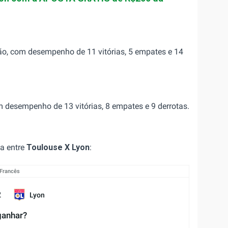
o, com desempenho de 11 vitórias, 5 empates e 14
 desempenho de 13 vitórias, 8 empates e 9 derrotas.
da entre
Toulouse X Lyon
:
Francês
2
Lyon
ganhar?