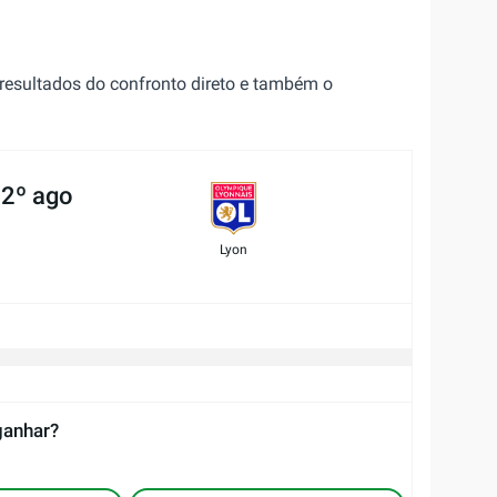
 resultados do confronto direto e também o
22º ago
Lyon
ganhar?