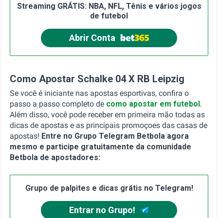
Streaming GRÁTIS: NBA, NFL, Tênis e vários jogos
de futebol
Abrir Conta
Como Apostar Schalke 04 X RB Leipzig
Se você é iniciante nas apostas esportivas, confira o
passo a passo completo de
como apostar em futebol
.
Além disso, você pode receber em primeira mão todas as
dicas de apostas e as principais promoçoes das casas de
apostas!
Entre no Grupo Telegram Betbola agora
mesmo e participe gratuitamente da comunidade
Betbola de apostadores:
Grupo de palpites e dicas grátis no Telegram!
Entrar no Grupo!