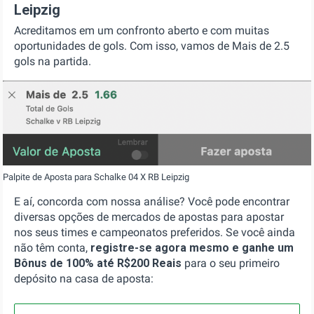
Leipzig
Acreditamos em um confronto aberto e com muitas
oportunidades de gols. Com isso, vamos de Mais de 2.5
gols na partida.
Palpite de Aposta para Schalke 04 X RB Leipzig
E aí, concorda com nossa análise? Você pode encontrar
diversas opções de mercados de apostas para apostar
nos seus times e campeonatos preferidos. Se você ainda
não têm conta,
registre-se agora mesmo e ganhe um
Bônus de 100% até R$200 Reais
para o seu primeiro
depósito na casa de aposta: