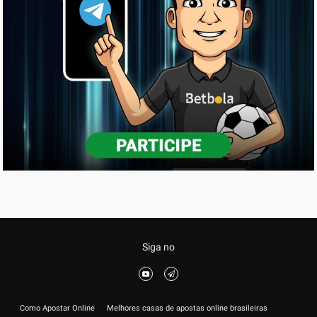
Siga no
Como Apostar Online
Melhores casas de apostas online brasileiras