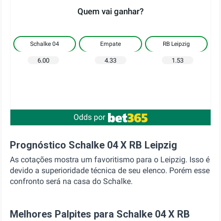
Quem vai ganhar?
Schalke 04
Empate
RB Leipzig
6.00
4.33
1.53
Odds por
Prognóstico Schalke 04 X RB Leipzig
As cotações mostra um favoritismo para o Leipzig. Isso é
devido a superioridade técnica de seu elenco. Porém esse
confronto será na casa do Schalke.
Melhores Palpites para Schalke 04 X RB