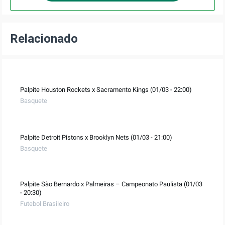
Relacionado
Palpite Houston Rockets x Sacramento Kings (01/03 - 22:00)
Basquete
Palpite Detroit Pistons x Brooklyn Nets (01/03 - 21:00)
Basquete
Palpite São Bernardo x Palmeiras – Campeonato Paulista (01/03
- 20:30)
Futebol Brasileiro