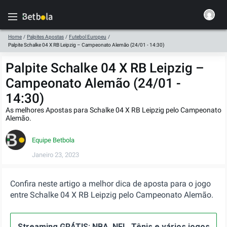
Home
/
Palpites Apostas
/
Futebol Europeu
/
Palpite Schalke 04 X RB Leipzig – Campeonato Alemão (24/01 - 14:30)
Palpite Schalke 04 X RB Leipzig –
Campeonato Alemão (24/01 -
14:30)
As melhores Apostas para Schalke 04 X RB Leipzig pelo Campeonato
Alemão.
Equipe Betbola
Janeiro 23, 2023
Confira neste artigo a melhor dica de aposta para o jogo
entre Schalke 04 X RB Leipzig pelo Campeonato Alemão.
Streaming GRÁTIS: NBA, NFL, Tênis e vários jogos