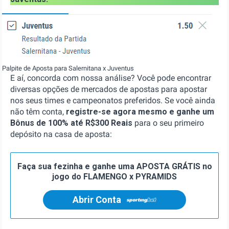
Palpite de Aposta para Salernitana x Juventus
E aí, concorda com nossa análise? Você pode encontrar
diversas opções de mercados de apostas para apostar
nos seus times e campeonatos preferidos. Se você ainda
não têm conta,
registre-se agora mesmo e ganhe um
Bônus de 100% até R$300 Reais
para o seu primeiro
depósito na casa de aposta:
Faça sua fezinha e ganhe uma APOSTA GRÁTIS no
jogo do FLAMENGO x PYRAMIDS
Abrir Conta