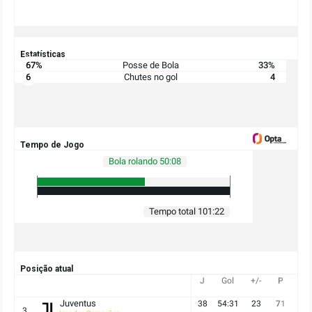
Estatísticas
67%
Posse de Bola
33%
6
Chutes no gol
4
Tempo de Jogo
Bola rolando 50:08
Tempo total 101:22
Posição atual
J
Gol
+/-
P
V
Juventus
38
54:31
23
71
19
3