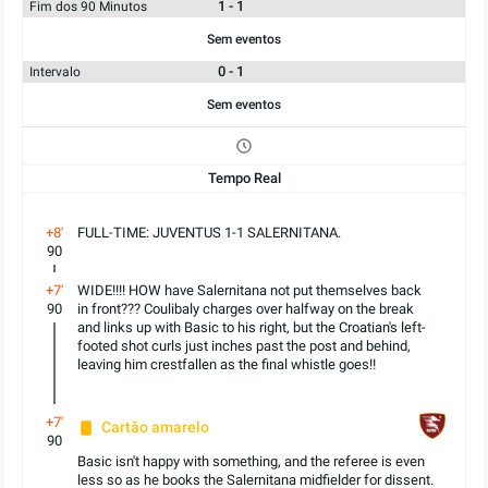
1 - 1
Fim dos 90 Minutos
Sem eventos
0 - 1
Intervalo
Sem eventos
Tempo Real
+8'
FULL-TIME: JUVENTUS 1-1 SALERNITANA.
90
+7'
WIDE!!!! HOW have Salernitana not put themselves back
90
in front??? Coulibaly charges over halfway on the break
and links up with Basic to his right, but the Croatian's left-
footed shot curls just inches past the post and behind,
leaving him crestfallen as the final whistle goes!!
+7'
Cartão amarelo
90
Basic isn't happy with something, and the referee is even
less so as he books the Salernitana midfielder for dissent.