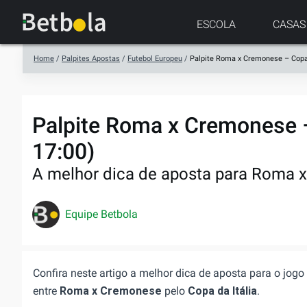
ESCOLA
CASAS
Home
/
Palpites Apostas
/
Futebol Europeu
/
Palpite Roma x Cremonese – Copa d
Palpite Roma x Cremonese – 
17:00)
A melhor dica de aposta para Roma x
Equipe Betbola
Confira neste artigo a melhor dica de aposta para o jogo
entre
Roma x Cremonese
pelo
Copa da Itália
.