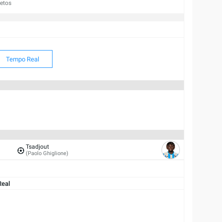
retos
Tempo Real
Tsadjout
(Paolo Ghiglione)
eal