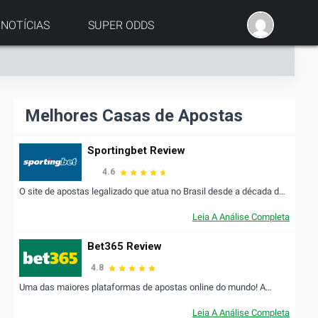
NOTÍCIAS
SUPER ODDS
Melhores Casas de Apostas
Sportingbet Review
4.6
O site de apostas legalizado que atua no Brasil desde a década de
2000. Aproveite o depósito mínimo de R$5 no PIX e faça a boa!
Leia A Análise Completa
Bet365 Review
4.8
Uma das maiores plataformas de apostas online do mundo! A
melhor experiência de apostas com a segurança de saber que a
Leia A Análise Completa
Bet365 paga mesmo!