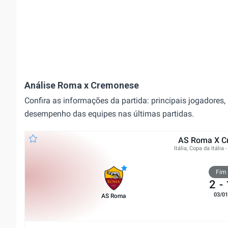
Análise Roma x Cremonese
Confira as informações da partida: principais jogadores,
desempenho das equipes nas últimas partidas.
AS Roma X C
Itália, Copa da Itália 
Fim
2
-
03/0
AS Roma