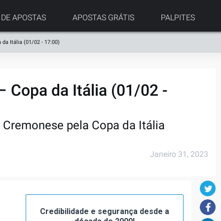
 DE APOSTAS
APOSTAS GRÁTIS
PALPITES
a Itália (01/02 - 17:00)
Copa da Itália (01/02 -
 Cremonese pela Copa da Itália
Janeiro 31, 2023
Credibilidade e segurança desde a