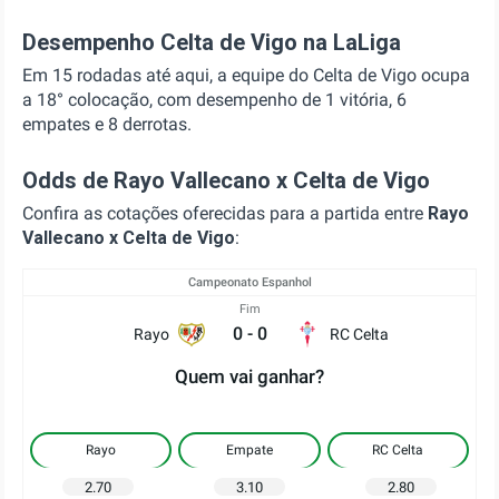
Desempenho Celta de Vigo na LaLiga
Em 15 rodadas até aqui, a equipe do Celta de Vigo ocupa
a 18° colocação, com desempenho de 1 vitória, 6
empates e 8 derrotas.
Odds de Rayo Vallecano x Celta de Vigo
Confira as cotações oferecidas para a partida entre
Rayo
Vallecano x Celta de Vigo
:
Campeonato Espanhol
Fim
0
-
0
Rayo
RC Celta
Quem vai ganhar?
Rayo
Empate
RC Celta
2.70
3.10
2.80