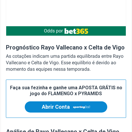
Odds por
Prognóstico Rayo Vallecano x Celta de Vigo
As cotações indicam uma partida equilibrada entre Rayo
Vallecano e Celta de Vigo. Esse equilíbrio é devido ao
momento das equipes nessa temporada.
Faça sua fezinha e ganhe uma APOSTA GRÁTIS no
jogo do FLAMENGO x PYRAMIDS
Abrir Conta
Análise de Rayo Vallecano x Celta de Vigo