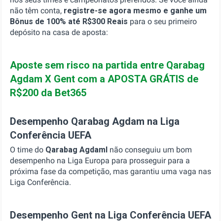
não têm conta,
registre-se agora mesmo e ganhe um
Bônus de 100% até R$300 Reais
para o seu primeiro
depósito na casa de aposta:
Aposte sem risco na partida entre Qarabag
Agdam X Gent
com a APOSTA GRÁTIS de
R$200 da Bet365
Desempenho
Qarabag Agdam
na Liga
Conferência UEFA
O time do
Qarabag Agdam
l
não conseguiu um bom
desempenho na Liga Europa para prosseguir para a
próxima fase da competição, mas garantiu uma vaga nas
Liga Conferência.
Desempenho
Gent
na Liga Conferência UEFA