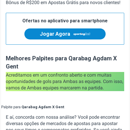
Bônus de R$200 em Apostas Grátis para novos clientes!
Ofertas no aplicativo para smartphone
Jogar Agora
Melhores Palpites para Qarabag Agdam X
Gent
Acreditamos em um confronto aberto e com muitas
oportunidades de gols para Ambas as equipes. Com isso,
vamos de Ambas equipes marcarem na partida.
Palpite para
Qarabag Agdam X Gent
E aí, concorda com nossa análise? Você pode encontrar
diversas opções de mercados de apostas para apostar
nos seus times e campeonatos preferidos. Se você ainda