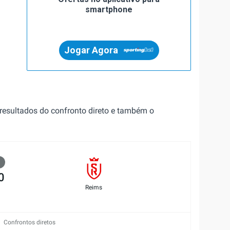
smartphone
Jogar Agora
 resultados do confronto direto e também o
0
2
Reims
Confrontos diretos