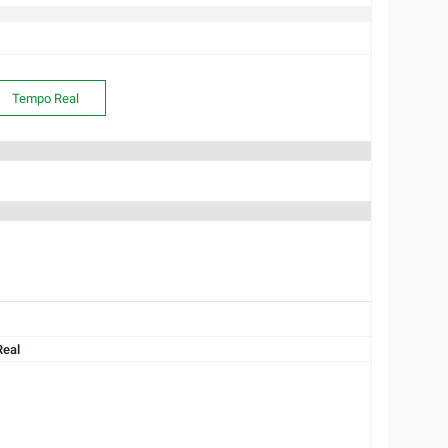
Tempo Real
eal