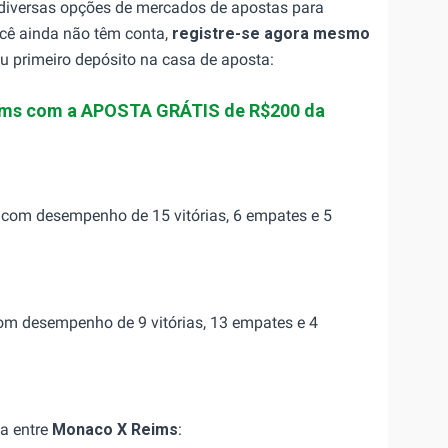
 diversas opções de mercados de apostas para
ocê ainda não têm conta,
registre-se agora mesmo
u primeiro depósito na casa de aposta:
ims
com a APOSTA GRÁTIS de R$200 da
 com desempenho de 15 vitórias, 6 empates e 5
om desempenho de 9 vitórias, 13 empates e 4
da entre
Monaco X Reims
: