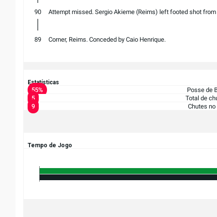
90
Attempt missed. Sergio Akieme (Reims) left footed shot from th
89
Corner, Reims. Conceded by Caio Henrique.
Estatísticas
55%
Posse de B
5
Total de ch
9
Chutes no 
Tempo de Jogo