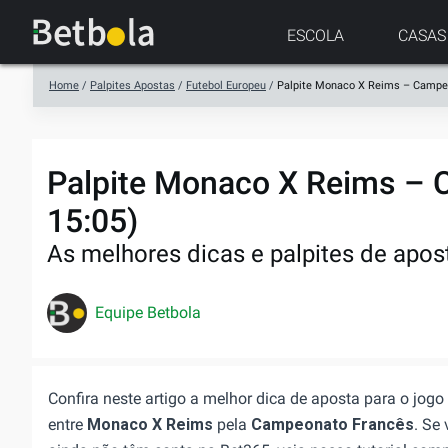
ESCOLA
CASAS
Home
/
Palpites Apostas
/
Futebol Europeu
/
Palpite Monaco X Reims – Campeo
Palpite Monaco X Reims – 
15:05)
As melhores dicas e palpites de apos
Equipe Betbola
Confira neste artigo a melhor dica de aposta para o jogo
entre
Monaco X Reims
pela
Campeonato Francês
. Se