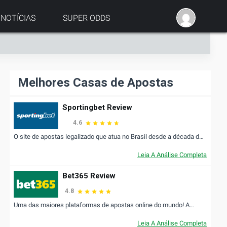
NOTÍCIAS
SUPER ODDS
Melhores Casas de Apostas
Sportingbet Review
4.6
O site de apostas legalizado que atua no Brasil desde a década de
2000. Aproveite o depósito mínimo de R$5 no PIX e faça a boa!
Leia A Análise Completa
Bet365 Review
4.8
Uma das maiores plataformas de apostas online do mundo! A
melhor experiência de apostas com a segurança de saber que a
Leia A Análise Completa
Bet365 paga mesmo!