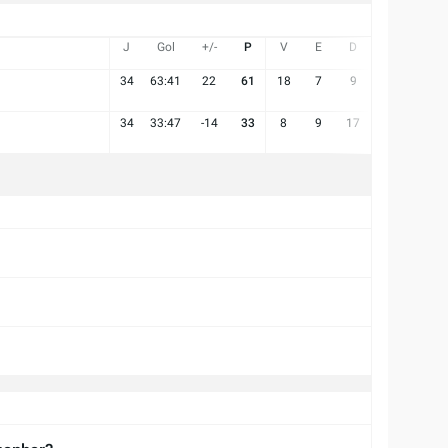
J
Gol
+/-
P
V
E
D
34
63:41
22
61
18
7
9
34
33:47
-14
33
8
9
17