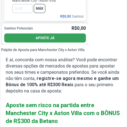
Palpite de Aposta para Manchester City x Aston Villa
E aí, concorda com nossa análise? Você pode encontrar
diversas opções de mercados de apostas para apostar
nos seus times e campeonatos preferidos. Se você ainda
não têm conta,
registre-se agora mesmo e ganhe um
Bônus de 100% até R$300 Reais
para o seu primeiro
depósito na casa de aposta:
Aposte sem risco na partida entre
Manchester City x Aston Villa com o BÔNUS
de R$300 da Betano