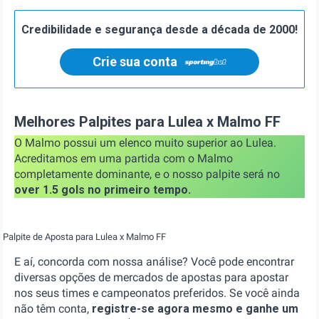
Credibilidade e segurança desde a década de 2000!
Crie sua conta
Melhores Palpites para Lulea x Malmo FF
O Malmo possui um elenco muito superior ao Lulea.
Acreditamos em uma partida com o Malmo
completamente dominante, e o nosso palpite será no
over 1.5 gols no primeiro tempo.
Palpite de Aposta para Lulea x Malmo FF
E aí, concorda com nossa análise? Você pode encontrar
diversas opções de mercados de apostas para apostar
nos seus times e campeonatos preferidos. Se você ainda
não têm conta,
registre-se agora mesmo e ganhe um