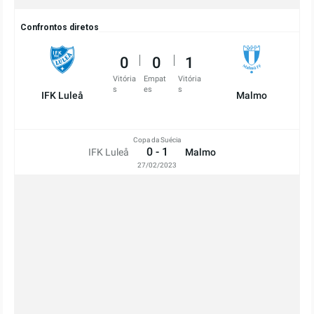
Confrontos diretos
0
0
1
Vitória
Empat
Vitória
s
es
s
IFK Luleå
Malmo
Copa da Suécia
0 - 1
IFK Luleå
Malmo
27/02/2023