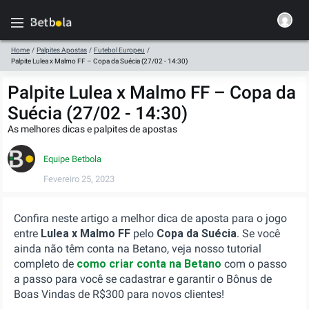
Home
/
Palpites Apostas
/
Futebol Europeu
/
Palpite Lulea x Malmo FF – Copa da Suécia (27/02 - 14:30)
Palpite Lulea x Malmo FF – Copa da
Suécia (27/02 - 14:30)
As melhores dicas e palpites de apostas
Equipe Betbola
Fevereiro 25, 2023
Confira neste artigo a melhor dica de aposta para o jogo
entre
Lulea x Malmo FF
pelo
Copa da Suécia
. Se você
ainda não têm conta na Betano, veja nosso tutorial
completo de
como criar conta na Betano
com o passo
a passo para você se cadastrar e garantir o Bônus de
Boas Vindas de R$300 para novos clientes!