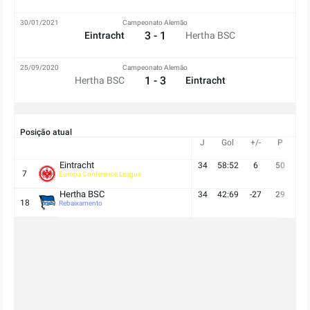
30/01/2021
Campeonato Alemão
3 - 1
Eintracht
Hertha BSC
25/09/2020
Campeonato Alemão
1 - 3
Hertha BSC
Eintracht
Posição atual
J
Gol
+/-
P
V
Eintracht
34
58:52
6
50
13
7
Europa Conference League
Hertha BSC
34
42:69
-27
29
7
18
Rebaixamento