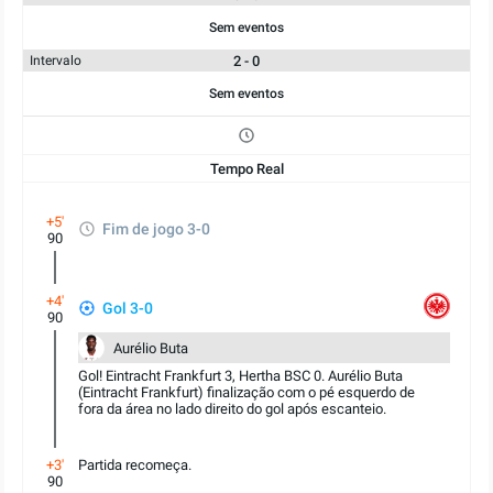
Sem eventos
2 - 0
Intervalo
Sem eventos
Tempo Real
+5'
Fim de jogo 3-0
90
+4'
Gol 3-0
90
Aurélio Buta
Gol! Eintracht Frankfurt 3, Hertha BSC 0. Aurélio Buta
(Eintracht Frankfurt) finalização com o pé esquerdo de
fora da área no lado direito do gol após escanteio.
+3'
Partida recomeça.
90