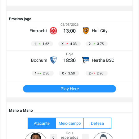
Próximo jogo
08/08/2026
13:00
Eintracht
Hull City
1 -
1.62
X -
4.33
2 -
3.75
Hoje
18:30
Bochum
Hertha BSC
1 -
2.30
X -
3.50
2 -
2.90
Play Here
Mano a Mano
Atacante
Meio-campo
Defesa
Gols
0
esperados