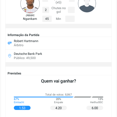
(xG)
Chutes no
2
gol
Jessic
Ngankam
45
Min
Informação da Partida
Robert Hartmann
Árbitro
Deutsche Bank Park
Público: 49,500
Previsões
Quem vai ganhar?
Total de votos: 8,867
67%
20%
13%
Eintracht
Empate
Hertha BSC
1.53
4.20
6.00