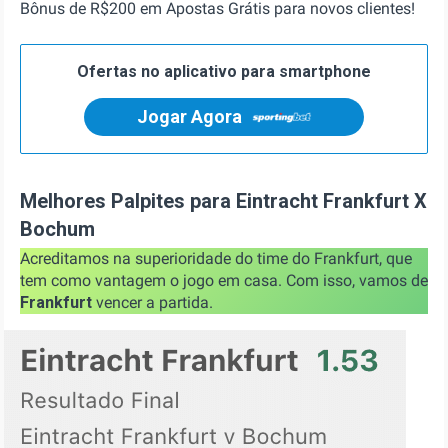
Bônus de R$200 em Apostas Grátis para novos clientes!
Ofertas no aplicativo para smartphone
Jogar Agora
Melhores Palpites para Eintracht Frankfurt X
Bochum
Acreditamos na superioridade do time do Frankfurt, que
tem como vantagem o jogo em casa. Com isso, vamos de
Frankfurt
vencer a partida.