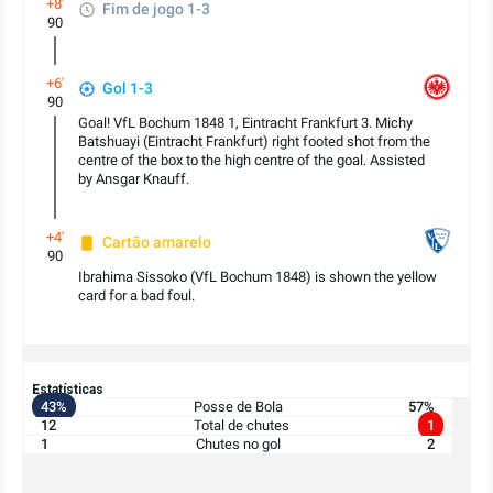
+8'
Fim de jogo 1-3
90
+6'
Gol 1-3
90
Goal! VfL Bochum 1848 1, Eintracht Frankfurt 3. Michy
Batshuayi (Eintracht Frankfurt) right footed shot from the
centre of the box to the high centre of the goal. Assisted
by Ansgar Knauff.
+4'
Cartão amarelo
90
Ibrahima Sissoko (VfL Bochum 1848) is shown the yellow
card for a bad foul.
Estatísticas
43%
Posse de Bola
57%
12
Total de chutes
1
1
Chutes no gol
2