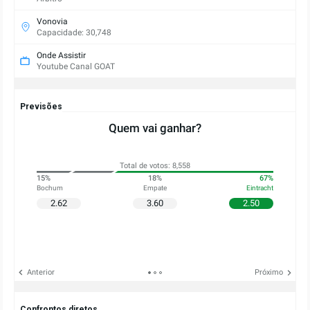
Vonovia
Capacidade: 30,748
Onde Assistir
Youtube Canal GOAT
Previsões
Quem vai ganhar?
Total de votos: 8,558
15%
18%
67%
Bochum
Empate
Eintracht
2.62
3.60
2.50
Anterior
Próximo
Confrontos diretos