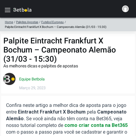
Home
/
Palpites Apostas
/
Futebol Europeu
/
Palpite Eintracht Frankfurt X Bochum – Campeonato Alemão (31/03 - 15:30)
Palpite Eintracht Frankfurt X
Bochum – Campeonato Alemão
(31/03 - 15:30)
As melhores dicas e palpites de apostas
Equipe Betbola
Março 29, 2023
Confira neste artigo a melhor dica de aposta para o jogo
entre
Eintracht Frankfurt X Bochum
pela
Campeonato
Alemão
. Se você ainda não têm conta na Bet365, veja
nosso tutorial completo de
como criar conta na Bet365
com o passo a passo para você se cadastrar e garantir o