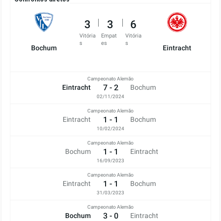
3
3
6
Vitória
Empat
Vitória
s
es
s
Bochum
Eintracht
Campeonato Alemão
7 - 2
Eintracht
Bochum
02/11/2024
Campeonato Alemão
1 - 1
Eintracht
Bochum
10/02/2024
Campeonato Alemão
1 - 1
Bochum
Eintracht
16/09/2023
Campeonato Alemão
1 - 1
Eintracht
Bochum
31/03/2023
Campeonato Alemão
3 - 0
Bochum
Eintracht