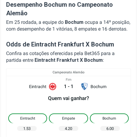
Desempenho
Bochum
no Campeonato
Alemão
Em 25 rodada, a equipe do
Bochum
ocupa a 14º posição,
com desempenho de 1 vitórias, 8 empates e 16 derrotas.
Odds de
Eintracht Frankfurt X Bochum
Confira as cotações oferecidas pela Bet365 para a
partida entre
Eintracht Frankfurt X Bochum
:
Campeonato Alemão
Fim
1
-
1
Eintracht
Bochum
Quem vai ganhar?
Eintracht
Empate
Bochum
1.53
4.20
6.00