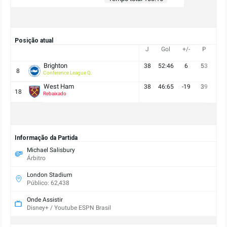
Posição atual
J
Gol
+/-
P
V
Brighton
38
52:46
6
53
14
8
Conference League Q.
West Ham
38
46:65
-19
39
10
18
Rebaixado
Informação da Partida
Michael Salisbury
Árbitro
London Stadium
Público: 62,438
Onde Assistir
Disney+ / Youtube ESPN Brasil