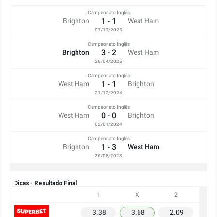
Campeonato Inglês
1 - 1
Brighton
West Ham
07/12/2025
Campeonato Inglês
3 - 2
Brighton
West Ham
26/04/2025
Campeonato Inglês
1 - 1
West Ham
Brighton
21/12/2024
Campeonato Inglês
0 - 0
West Ham
Brighton
02/01/2024
Campeonato Inglês
1 - 3
Brighton
West Ham
26/08/2023
Dicas - Resultado Final
1
X
2
3.38
3.68
2.09