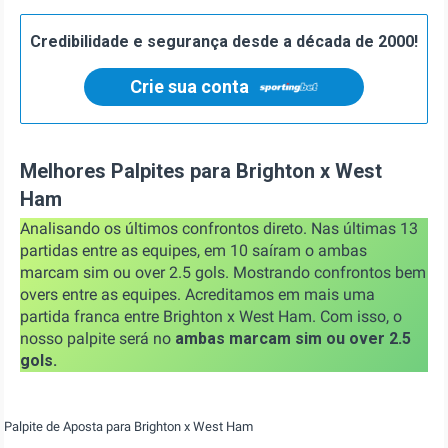
Credibilidade e segurança desde a década de 2000!
Crie sua conta
Melhores Palpites para Brighton x West
Ham
Analisando os últimos confrontos direto. Nas últimas 13
partidas entre as equipes, em 10 saíram o ambas
marcam sim ou over 2.5 gols. Mostrando confrontos bem
overs entre as equipes. Acreditamos em mais uma
partida franca entre Brighton x West Ham. Com isso, o
nosso palpite será no
ambas marcam sim ou over 2.5
gols.
Palpite de Aposta para Brighton x West Ham