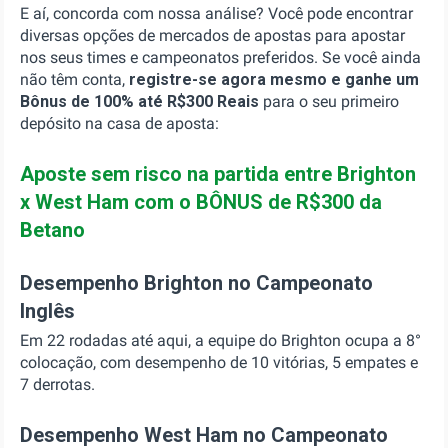
E aí, concorda com nossa análise? Você pode encontrar
diversas opções de mercados de apostas para apostar
nos seus times e campeonatos preferidos. Se você ainda
não têm conta,
registre-se agora mesmo e ganhe um
Bônus de 100% até R$300 Reais
para o seu primeiro
depósito na casa de aposta:
Aposte sem risco na partida entre Brighton
x West Ham com o BÔNUS de R$300 da
Betano
Desempenho Brighton no Campeonato
Inglês
Em 22 rodadas até aqui, a equipe do Brighton ocupa a 8°
colocação, com desempenho de 10 vitórias, 5 empates e
7 derrotas.
Desempenho West Ham no Campeonato