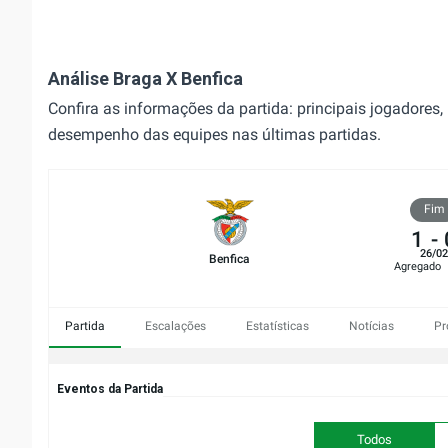
Análise Braga X Benfica
Confira as informações da partida: principais jogadores,
desempenho das equipes nas últimas partidas.
Fim
1
-
26/0
Benfica
Agregado
Partida
Escalações
Estatísticas
Notícias
Pr
Eventos da Partida
Todos