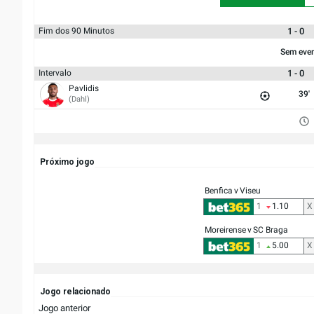
Fim dos 90 Minutos
1 - 0
Sem eve
Intervalo
1 - 0
Pavlidis
39'
(Dahl)
Próximo jogo
Benfica
v
Viseu
1
1.10
X
Moreirense
v
SC Braga
1
5.00
X
Jogo relacionado
Jogo anterior