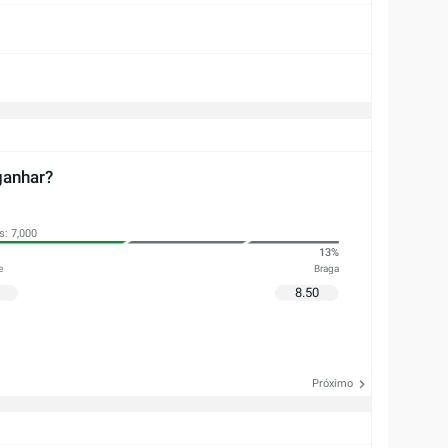
ganhar?
s: 7,000
13%
33%
e
Braga
Menos qu
8.50
1.57
Próximo