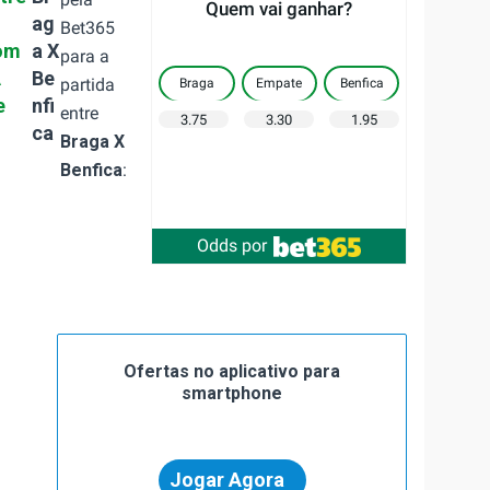
Quem vai ganhar?
ag
Bet365
com
a X
para a
A
Be
partida
Braga
Empate
Benfica
e
nfi
entre
3.75
3.30
1.95
ca
Braga X
Benfica
:
Odds por
Ofertas no aplicativo para
smartphone
Jogar Agora