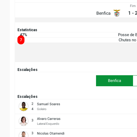
Fim
1
-
Benfica
Estatísticas
47%
Posse de B
7
Chutes no 
Escalações
Benfica
Escalações
2
Samuel Soares
4
Goleiro
Alvaro Carreras
3
Lateral Esquerdo
3
Nicolas Otamendi