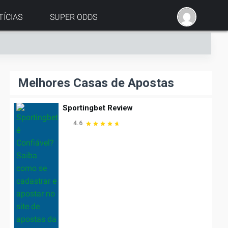
TÍCIAS
SUPER ODDS
Melhores Casas de Apostas
Sportingbet Review
4.6