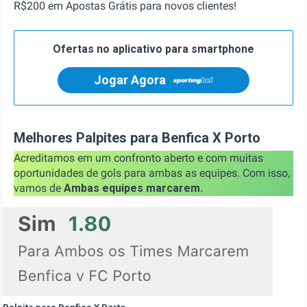
R$200 em Apostas Grátis para novos clientes!
Ofertas no aplicativo para smartphone
Jogar Agora
Melhores Palpites para Benfica X Porto
Acreditamos em um confronto aberto e com muitas
oportunidades de gols para ambas as equipes. Com isso,
vamos de
Ambas equipes marcarem.