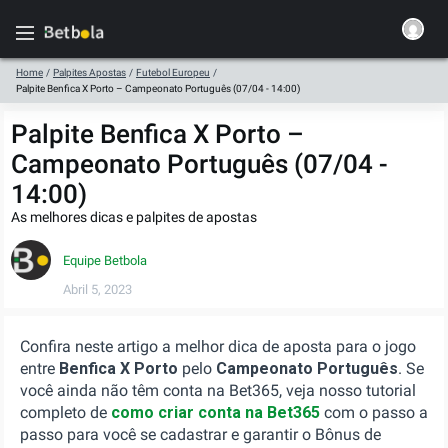
Home
/
Palpites Apostas
/
Futebol Europeu
/
Palpite Benfica X Porto – Campeonato Português (07/04 - 14:00)
Palpite Benfica X Porto –
Campeonato Português (07/04 -
14:00)
As melhores dicas e palpites de apostas
Equipe Betbola
Abril 5, 2023
Confira neste artigo a melhor dica de aposta para o jogo
entre
Benfica X Porto
pelo
Campeonato Português
. Se
você ainda não têm conta na Bet365, veja nosso tutorial
completo de
como criar conta na Bet365
com o passo a
passo para você se cadastrar e garantir o Bônus de