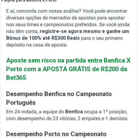
Palpite para
Benfica X Porto
E aí, concorda com nossa análise? Você pode encontrar
diversas opções de mercados de apostas para apostar
nos seus times e campeonatos preferidos. Se você ainda
não têm conta,
registre-se agora mesmo e ganhe um
Bônus de 100% até R$300 Reais
para o seu primeiro
depósito na casa de aposta:
Aposte sem risco na partida entre
Benfica X
Porto
com a APOSTA GRÁTIS de R$200 da
Bet365
Desempenho
Benfica
no Campeonato
Português
Em 24 rodada, a equipe do
Benfica
ocupa a 1º posição,
com desempenho de 23 vitórias, 2 empates e 1 derrotas.
Desempenho
Porto
no Campeonato