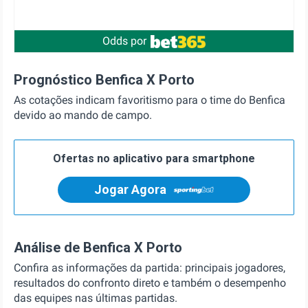
Odds por
Prognóstico Benfica X Porto
As cotações indicam favoritismo para o time do Benfica
devido ao mando de campo.
Ofertas no aplicativo para smartphone
Jogar Agora
Análise de Benfica X Porto
Confira as informações da partida: principais jogadores,
resultados do confronto direto e também o desempenho
das equipes nas últimas partidas.