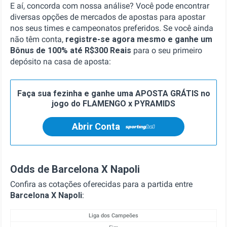
E aí, concorda com nossa análise? Você pode encontrar
diversas opções de mercados de apostas para apostar
nos seus times e campeonatos preferidos. Se você ainda
não têm conta,
registre-se agora mesmo e ganhe um
Bônus de 100% até R$300 Reais
para o seu primeiro
depósito na casa de aposta:
Faça sua fezinha e ganhe uma APOSTA GRÁTIS no
jogo do FLAMENGO x PYRAMIDS
Abrir Conta
Odds de Barcelona X Napoli
Confira as cotações oferecidas para a partida entre
Barcelona X Napoli
:
Liga dos Campeões