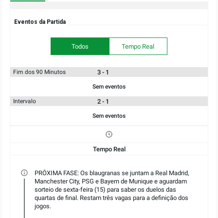
Eventos da Partida
Todos
Tempo Real
3 - 1
Fim dos 90 Minutos
Sem eventos
2 - 1
Intervalo
Sem eventos
Tempo Real
PRÓXIMA FASE: Os blaugranas se juntam a Real Madrid,
Manchester City, PSG e Bayern de Munique e aguardam
sorteio de sexta-feira (15) para saber os duelos das
quartas de final. Restam três vagas para a definição dos
jogos.