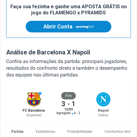
Faça sua fezinha e ganhe uma APOSTA GRÁTIS no
jogo do FLAMENGO x PYRAMIDS
Abrir Conta
Análise de Barcelona X Napoli
Confira as informações da partida: principais jogadores,
resultados do confronto direto e também o desempenho
das equipes nas últimas partidas.
Fim
3
-
1
12/03
FC Barcelona
Napoli
Agregado
4 - 2
(
Espanha
)
(
Itália
)
Partida
Estatísticas
Probabilidades
Confrontos diretos