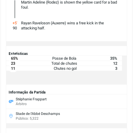
Martin Adeline (Rodez) is shown the yellow card for a bad
foul.
+5'
Rayan Raveloson (Auxerre) wins a free kick in the
90
attacking half.
Estatísticas
65%
Posse de Bola
35%
23
Total de chutes
12
11
Chutes no gol
3
Informação da Partida
Stéphanie Frappart
Árbitro
Stade de l'Abbé Deschamps
Público: 5,322