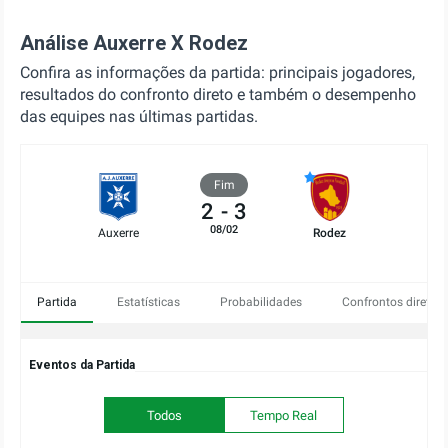
Análise Auxerre X Rodez
Confira as informações da partida: principais jogadores,
resultados do confronto direto e também o desempenho
das equipes nas últimas partidas.
Fim
2
-
3
08/02
Auxerre
Rodez
Partida
Estatísticas
Probabilidades
Confrontos diretos
Eventos da Partida
Todos
Tempo Real