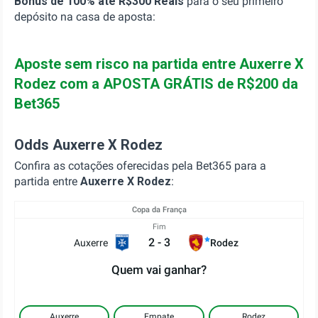
Bônus de 100% até R$300 Reais
para o seu primeiro
depósito na casa de aposta:
Aposte sem risco na partida entre Auxerre X
Rodez com a APOSTA GRÁTIS de R$200 da
Bet365
Odds Auxerre X Rodez
Confira as cotações oferecidas pela Bet365 para a
partida entre
Auxerre X Rodez
:
Copa da França
Fim
2
-
3
Auxerre
Rodez
Quem vai ganhar?
Auxerre
Empate
Rodez