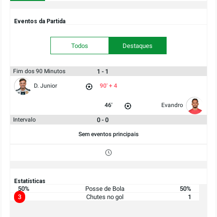
Eventos da Partida
Todos
Destaques
1 - 1
Fim dos 90 Minutos
D. Junior
90' + 4
46'
Evandro
0 - 0
Intervalo
Sem eventos principais
Estatísticas
50%
Posse de Bola
50%
3
Chutes no gol
1