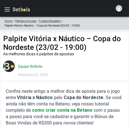
Home
/
Palpites Apostas
/
Futebol Brasileiro
/
Palpite Vitória x Náutico – Copa do Nordeste (23/02 - 19:00)
Palpite Vitória x Náutico – Copa do
Nordeste (23/02 - 19:00)
As melhores dicas e palpites de apostas
Equipe Betbola
Fevereiro 22, 2023
Confira neste artigo a melhor dica de aposta para o jogo
entre
Vitória x Náutico
pelo
Copa do Nordeste.
Se você
ainda não têm conta na Betano, veja nosso tutorial
completo de
como criar conta na Betano
com o passo
a passo para você se cadastrar e garantir o Bônus de
Boas Vindas de R$300 para novos clientes!