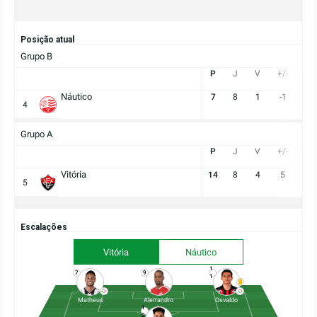
Posição atual
Grupo B
P
J
V
+/-
Go
Náutico
7
8
1
-1
7:
4
Grupo A
P
J
V
+/-
Go
Vitória
14
8
4
5
12:
5
Escalações
Vitória
Náutico
1
7
9
1
Matheus
Alerrandro
Osvaldo
1
0