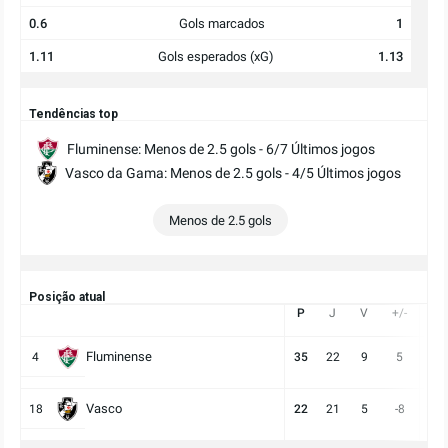
0.6
Gols marcados
1
1.11
Gols esperados (xG)
1.13
Tendências top
Fluminense: Menos de 2.5 gols - 6/7 Últimos jogos
Vasco da Gama: Menos de 2.5 gols - 4/5 Últimos jogos
Menos de 2.5 gols
Posição atual
P
J
V
+/-
Go
Fluminense
4
35
22
9
5
31:
Vasco
18
22
21
5
-8
23: