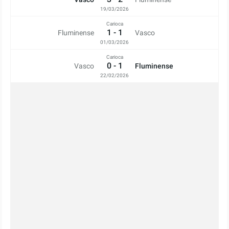
19/03/2026
Carioca
1 - 1
Fluminense
Vasco
01/03/2026
Carioca
0 - 1
Vasco
Fluminense
22/02/2026