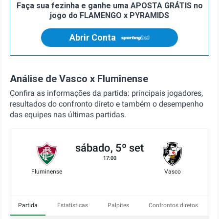
Faça sua fezinha e ganhe uma APOSTA GRÁTIS no
jogo do FLAMENGO x PYRAMIDS
Abrir Conta
Análise de Vasco x Fluminense
Confira as informações da partida: principais jogadores,
resultados do confronto direto e também o desempenho
das equipes nas últimas partidas.
sábado, 5º set
17:00
Fluminense
Vasco
Partida
Estatísticas
Palpites
Confrontos diretos