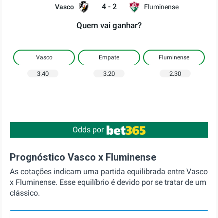
4
-
2
Vasco
Fluminense
Quem vai ganhar?
Vasco
Empate
Fluminense
3.40
3.20
2.30
Odds por
Prognóstico Vasco x Fluminense
As cotações indicam uma partida equilibrada entre Vasco
x Fluminense. Esse equilíbrio é devido por se tratar de um
clássico.