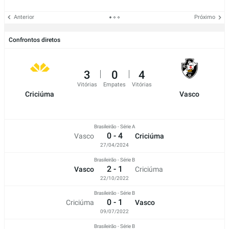
Anterior
Próximo
Confrontos diretos
3
0
4
Vitórias
Empates
Vitórias
Criciúma
Vasco
Brasileirão - Série A
0 - 4
Vasco
Criciúma
27/04/2024
Brasileirão - Série B
2 - 1
Vasco
Criciúma
22/10/2022
Brasileirão - Série B
0 - 1
Criciúma
Vasco
09/07/2022
Brasileirão - Série B