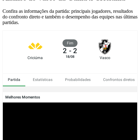
Confira as informações da partida: principais jogadores, resultados
do confronto direto e também o desempenho das equipes nas últimas
partidas.
Fim
2
-
2
18/08
Criciúma
Vasco
Partida
Estatísticas
Probabilidades
Confrontos diretos
Melhores Momentos