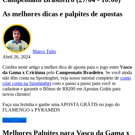
As melhores dicas e palpites de apostas
Marco Tulio
Abril 26, 2024
Confira neste artigo a melhor dica de aposta para o jogo entre
Vasco
da Gama x Criciúma
pelo
Campeonato Brasileiro
. Se você ainda
não têm conta na Sportingbet, veja nosso tutorial completo de
como
criar conta na Sportingbet
com o passo a passo para você se
cadastrar e garantir o Bônus de R$200 em Apostas Grátis para
novos clientes!
Faça sua fezinha e ganhe uma APOSTA GRÁTIS no jogo do
FLAMENGO x PYRAMIDS
Abrir Conta
Melhores Palpites para Vasco da Gama x