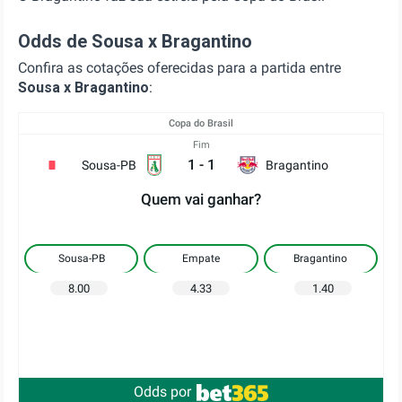
Odds de Sousa x Bragantino
Confira as cotações oferecidas para a partida entre
Sousa x Bragantino
:
Copa do Brasil
Fim
1
-
1
Sousa-PB
Bragantino
Quem vai ganhar?
Sousa-PB
Empate
Bragantino
8.00
4.33
1.40
Odds por