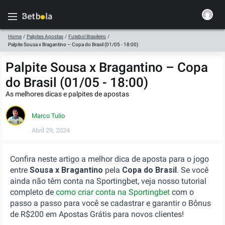
Home
/
Palpites Apostas
/
Futebol Brasileiro
/
Palpite Sousa x Bragantino – Copa do Brasil (01/05 - 18:00)
Palpite Sousa x Bragantino – Copa
do Brasil (01/05 - 18:00)
As melhores dicas e palpites de apostas
Marco Tulio
Abril 29, 2024
Confira neste artigo a melhor dica de aposta para o jogo
entre
Sousa x Bragantino
pela
Copa do Brasil
. Se você
ainda não têm conta na Sportingbet, veja nosso tutorial
completo de
como criar conta na Sportingbet
com o
passo a passo para você se cadastrar e garantir o Bônus
de R$200 em Apostas Grátis para novos clientes!