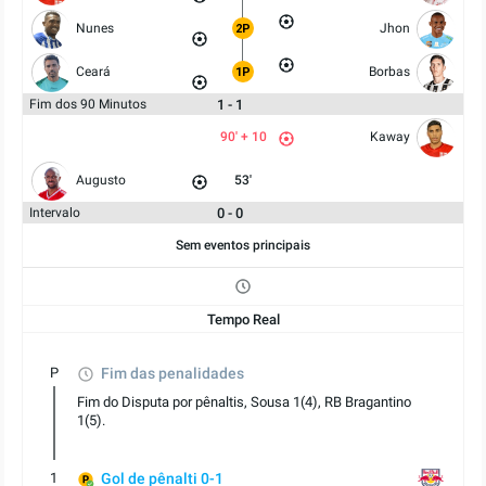
Nunes
Jhon
2P
Ceará
Borbas
1P
1 - 1
Fim dos 90 Minutos
90' + 10
Kaway
Augusto
53'
0 - 0
Intervalo
Sem eventos principais
Tempo Real
P
Fim das penalidades
Fim do Disputa por pênaltis, Sousa 1(4), RB Bragantino
1(5).
1
Gol de pênalti 0-1