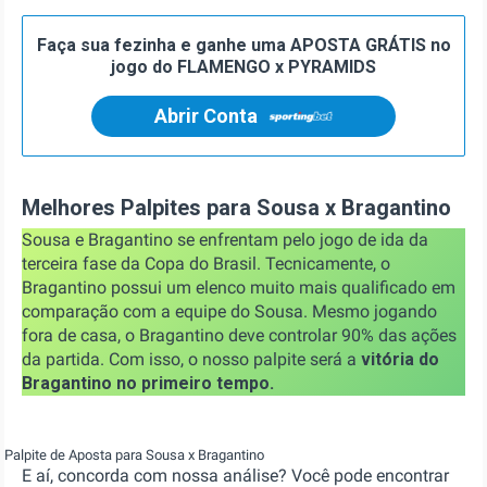
Faça sua fezinha e ganhe uma APOSTA GRÁTIS no
jogo do FLAMENGO x PYRAMIDS
Abrir Conta
Melhores Palpites para Sousa x Bragantino
Sousa e Bragantino se enfrentam pelo jogo de ida da
terceira fase da Copa do Brasil. Tecnicamente, o
Bragantino possui um elenco muito mais qualificado em
comparação com a equipe do Sousa. Mesmo jogando
fora de casa, o Bragantino deve controlar 90% das ações
da partida. Com isso, o nosso palpite será a
vitória do
Bragantino no primeiro tempo.
Palpite de Aposta para Sousa x Bragantino
E aí, concorda com nossa análise? Você pode encontrar