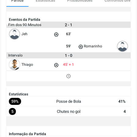
Partida
Estatísticas
Probabilidades
Confrontos diretos
Eventos da Partida
2 - 1
Fim dos 90 Minutos
Jeh
63'
59'
Romarinho
1 - 0
Intervalo
Thiago
45' + 1
Estatísticas
59%
Posse de Bola
41%
5
Chutes no gol
4
Informação da Partida