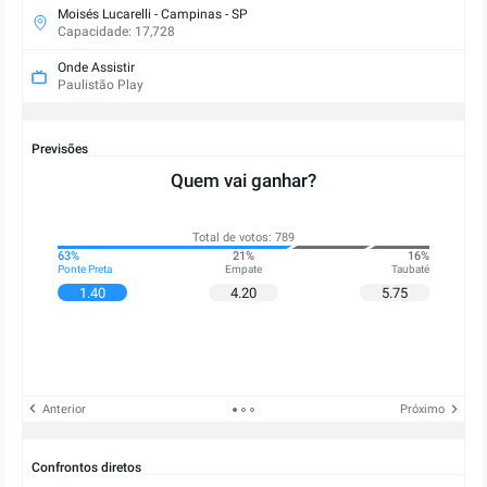
Moisés Lucarelli - Campinas - SP
Capacidade: 17,728
Onde Assistir
Paulistão Play
Previsões
Quem vai ganhar?
Total de votos: 789
63%
21%
16%
Ponte Preta
Empate
Taubaté
1.40
4.20
5.75
Anterior
Próximo
Confrontos diretos