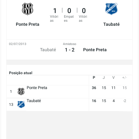
1
0
0
Vitóri
Empat
Vitóri
as
es
as
Ponte Preta
Taubaté
02/07/2013
Amistoso
1 - 2
Taubaté
Ponte Preta
Posição atual
P
J
V
+/-
Go
Ponte Preta
36
15
11
15
29:
1
Taubaté
16
15
4
-2
14:
13