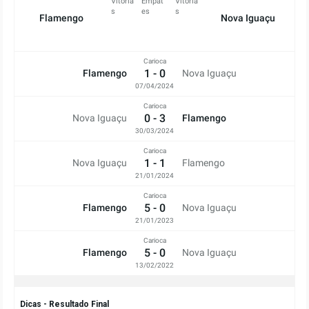
Vitória
Empat
Vitória
s
es
s
Flamengo
Nova Iguaçu
Carioca
1 - 0
Flamengo
Nova Iguaçu
07/04/2024
Carioca
0 - 3
Nova Iguaçu
Flamengo
30/03/2024
Carioca
1 - 1
Nova Iguaçu
Flamengo
21/01/2024
Carioca
5 - 0
Flamengo
Nova Iguaçu
21/01/2023
Carioca
5 - 0
Flamengo
Nova Iguaçu
13/02/2022
Dicas - Resultado Final