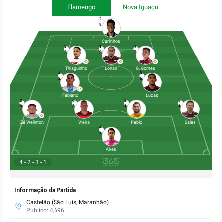
Flamengo
Nova Iguaçu
2
8
Carlinhos
3
1
4
2
9
7
Thiaguinho
Lorran
G. Gomes
4
3
2
5
Fabiano
Lucas
3
6
2
5
9
3
1
1
Zé Welinton
Vieira
Pablo
Sales
4
9
Alves
4 - 2 - 3 - 1
Informação da Partida
Castelão (São Luís, Maranhão)
Público: 4,696