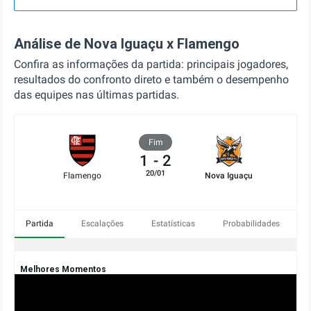
Análise de Nova Iguaçu x Flamengo
Confira as informações da partida: principais jogadores,
resultados do confronto direto e também o desempenho
das equipes nas últimas partidas.
Fim
1
-
2
20/01
Flamengo
Nova Iguaçu
Partida
Escalações
Estatísticas
Probabilidades
Melhores Momentos