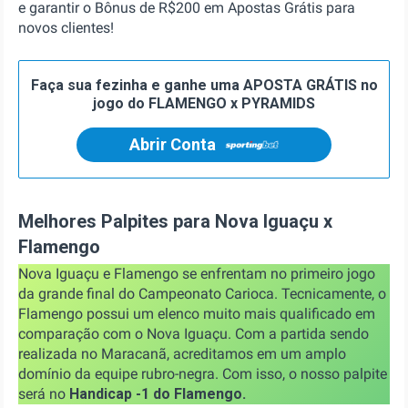
e garantir o Bônus de R$200 em Apostas Grátis para
novos clientes!
Faça sua fezinha e ganhe uma APOSTA GRÁTIS no
jogo do FLAMENGO x PYRAMIDS
Abrir Conta
Melhores Palpites para Nova Iguaçu x
Flamengo
Nova Iguaçu e Flamengo se enfrentam no primeiro jogo
da grande final do Campeonato Carioca. Tecnicamente, o
Flamengo possui um elenco muito mais qualificado em
comparação com o Nova Iguaçu. Com a partida sendo
realizada no Maracanã, acreditamos em um amplo
domínio da equipe rubro-negra. Com isso, o nosso palpite
será no
Handicap -1 do Flamengo.