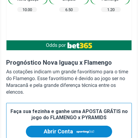
10.00
6.50
1.20
Odds por
Prognóstico Nova Iguaçu x Flamengo
As cotações indicam um grande favoritismo para o time
do Flamengo. Esse favoritismo é devido ao jogo ser no
Maracanã e pela grande diferença técnica entre os
elencos.
Faça sua fezinha e ganhe uma APOSTA GRÁTIS no
jogo do FLAMENGO x PYRAMIDS
Abrir Conta