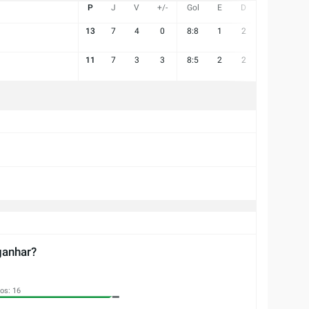
P
J
V
+/-
Gol
E
D
13
7
4
0
8:8
1
2
11
7
3
3
8:5
2
2
ganhar?
tos: 16
6%
50%