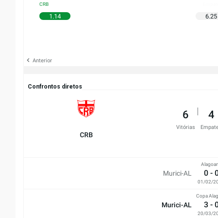
CRB
Empat
1.14
6.25
Anterior
Confrontos diretos
6
4
Vitórias
Empat
CRB
Alagoa
0 - 
Murici-AL
01/02/2
Copa Ala
3 - 
Murici-AL
20/03/2