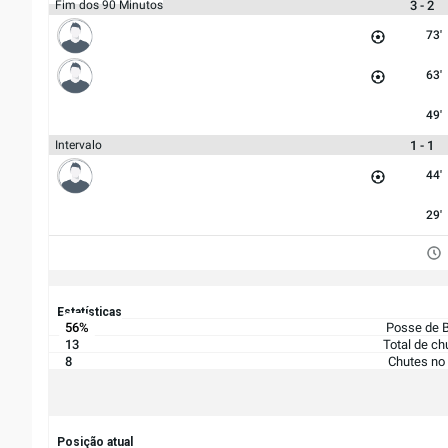
Fim dos 90 Minutos
3 - 2
73'
63'
49'
Intervalo
1 - 1
44'
29'
Estatísticas
56%
Posse de B
13
Total de ch
8
Chutes no 
Posição atual