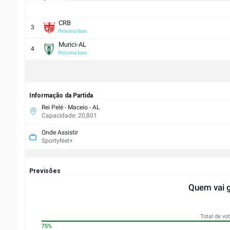
CRB
3
Próxima fase
Murici-AL
4
Próxima fase
Informação da Partida
Rei Pelé - Maceio - AL
Capacidade: 20,801
Onde Assistir
SportyNet+
Previsões
Quem vai 
Total de vo
75%
19%