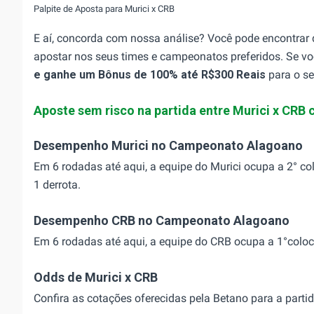
Palpite de Aposta para Murici x CRB
E aí, concorda com nossa análise? Você pode encontrar
apostar nos seus times e campeonatos preferidos. Se v
e ganhe um Bônus de 100% até R$300 Reais
para o se
Aposte sem risco na partida entre Murici x CR
Desempenho Murici no Campeonato Alagoano
Em 6 rodadas até aqui, a equipe do Murici ocupa a 2° c
1 derrota.
Desempenho CRB no Campeonato Alagoano
Em 6 rodadas até aqui, a equipe do CRB ocupa a 1°colo
Odds de Murici x CRB
Confira as cotações oferecidas pela Betano para a parti