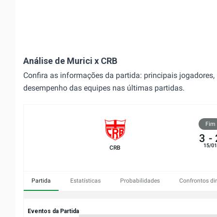
Análise de Murici x CRB
Confira as informações da partida: principais jogadores,
desempenho das equipes nas últimas partidas.
Fim
3
-
15/0
CRB
Partida
Estatísticas
Probabilidades
Confrontos di
Eventos da Partida