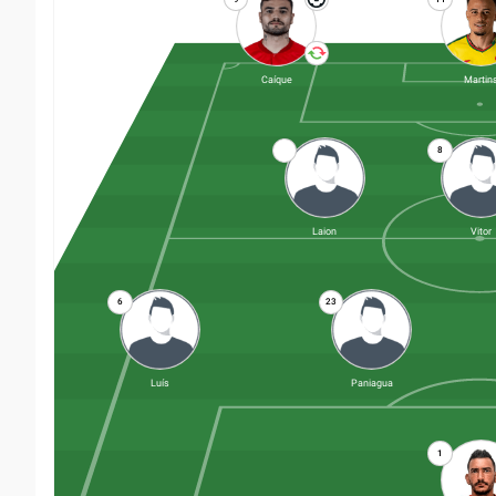
Caíque
Martin
8
Laion
Vitor
6
23
Luís
Paniagua
1