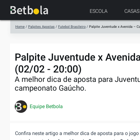
ESCOLA
CASAS
Home
/
Palpites Apostas
/
Futebol Brasileiro
/
Palpite Juventude x Avenida – 
Palpite Juventude x Aveni
(02/02 - 20:00)
A melhor dica de aposta para Juvent
campeonato Gaúcho.
Equipe Betbola
Confira neste artigo a melhor dica de aposta para o jogo