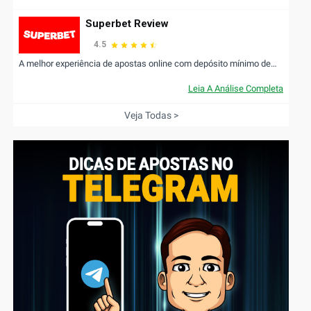
Superbet Review
4.5
A melhor experiência de apostas online com depósito mínimo de
R$1 no PIX! Registre-se na Superbet e faça a boa agora mesmo!
Leia A Análise Completa
Veja Todas >