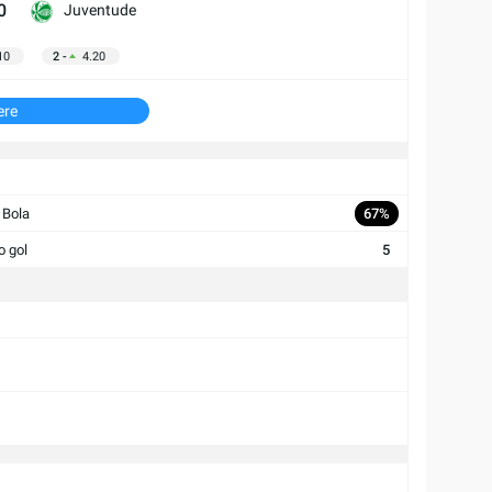
0
Juventude
10
2 -
4.20
ere
 Bola
67%
o gol
5