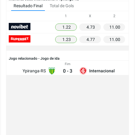
Resultado Final
Total de Gols
1
X
2
1.22
4.73
11.00
1.23
4.77
11.00
Jogo relacionado - Jogo de ida
Fim
0
-
3
Ypiranga-RS
Internacional