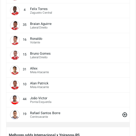
Felix Torres
4
Zagueiro Central
Braian Aguirre
35
Lateral Direito
Ronaldo
16
Volante
Bruno Gomes
15
Lateral Direito
Allex
31
Meia Atacante
Alan Patrick
10
Meia Atacante
João Victor
44
Ponta Esquerda
Rafael Santos Borre
19
Centroavante
Melhores odds Internacional x Ypiranga-RS