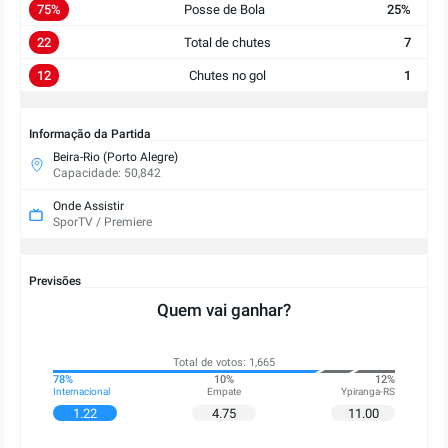
75%
Posse de Bola
25%
22
Total de chutes
7
12
Chutes no gol
1
Informação da Partida
Beira-Rio (Porto Alegre)
Capacidade: 50,842
Onde Assistir
SporTV / Premiere
Previsões
Quem vai ganhar?
Total de votos: 1,665
78%
10%
12%
Internacional
Empate
Ypiranga-RS
1.22
4.75
11.00