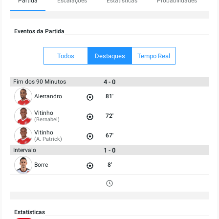
Partida
Escalações
Estatísticas
Probabilidades
Eventos da Partida
Todos
Destaques
Tempo Real
4 - 0
Fim dos 90 Minutos
Alerrandro
81'
Vitinho
72'
(Bernabei)
Vitinho
67'
(A. Patrick)
1 - 0
Intervalo
Borre
8'
Estatísticas