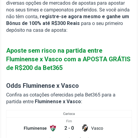
diversas opções de mercados de apostas para apostar
nos seus times e campeonatos preferidos. Se você ainda
não têm conta,
registre-se agora mesmo e ganhe um
Bônus de 100% até R$300 Reais
para o seu primeiro
depósito na casa de aposta:
Aposte sem risco na partida entre
Fluminense x Vasco com a APOSTA GRÁTIS
de R$200 da Bet365
Odds Fluminense x Vasco
Confira as cotações oferecidas pela Bet365 para a
partida entre
Fluminense x Vasco
:
Carioca
Fim
2
-
0
Fluminense
Vasco