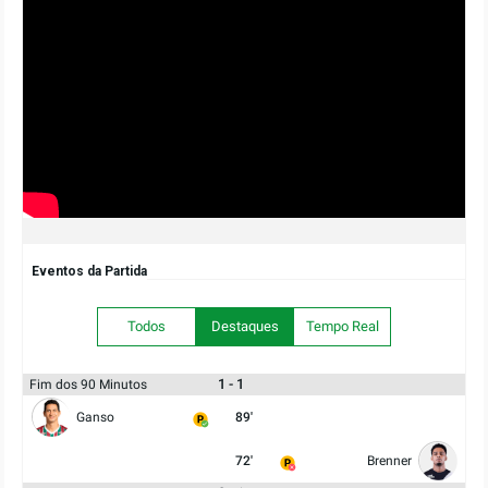
Eventos da Partida
Todos
Destaques
Tempo Real
1 - 1
Fim dos 90 Minutos
Ganso
89'
72'
Brenner