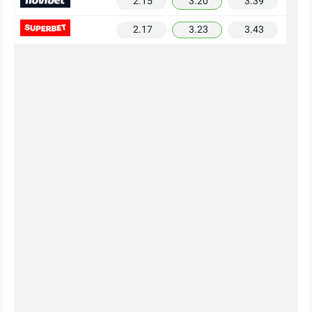
2.15
3.20
3.39
2.17
3.23
3.43