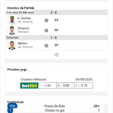
Eventos da Partida
3 - 0
Fim dos 90 Minutos
A. Gomes
64'
(M. Pereira)
Dinenno
48'
(William)
1 - 0
Intervalo
Marlon
39'
(M. Pereira)
Próximo jogo
Cruzeiro
v
Mirassol
09/08/2026
1
1.62
X
3.50
2
5.75
Estatísticas
72%
Posse de Bola
28%
7
Chutes no gol
1