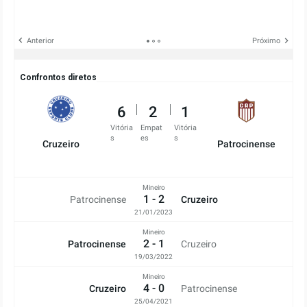
Anterior
Próximo
Confrontos diretos
6
2
1
Vitória
Empat
Vitória
s
es
s
Cruzeiro
Patrocinense
Mineiro
1 - 2
Patrocinense
Cruzeiro
21/01/2023
Mineiro
2 - 1
Patrocinense
Cruzeiro
19/03/2022
Mineiro
4 - 0
Cruzeiro
Patrocinense
25/04/2021