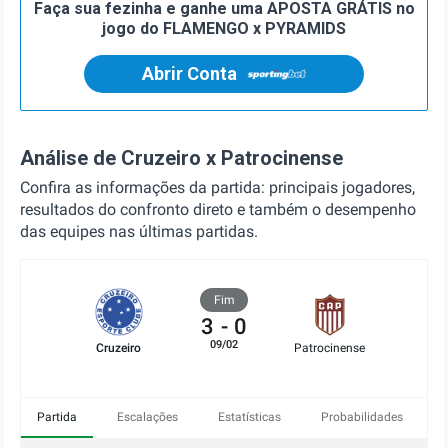
Faça sua fezinha e ganhe uma APOSTA GRÁTIS no
jogo do FLAMENGO x PYRAMIDS
Abrir Conta
Análise de Cruzeiro x Patrocinense
Confira as informações da partida: principais jogadores,
resultados do confronto direto e também o desempenho
das equipes nas últimas partidas.
Fim
3
-
0
09/02
Cruzeiro
Patrocinense
Partida
Escalações
Estatísticas
Probabilidades