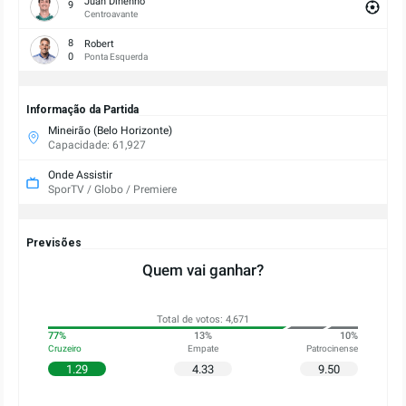
Juan Dinenno
9
Centroavante
8
Robert
0
Ponta Esquerda
Informação da Partida
Mineirão (Belo Horizonte)
Capacidade: 61,927
Onde Assistir
SporTV / Globo / Premiere
Previsões
Quem vai ganhar?
Total de votos: 4,671
77%
13%
10%
Cruzeiro
Empate
Patrocinense
1.29
4.33
9.50