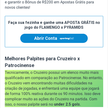
e garantir o Bônus de R$200 em Apostas Grátis para
novos clientes!
Faça sua fezinha e ganhe uma APOSTA GRÁTIS no
jogo do FLAMENGO x PYRAMIDS
Abrir Conta
Melhores Palpites para Cruzeiro x
Patrocinense
Tecnicamente, o Cruzeiro possui um elenco muito mais
qualificado em comparação ao Patrocinense. No entanto,
o Cruzeiro vem encontrando muitas dificuldades na
criação de jogadas, e enfrentará uma equipe que jogará
de forma 100% reativa durante os 90 minutos. Isso deve
complicar muito as ações do Cruzeiro na partida. Com
isso, o nosso palpite será no
under 2.5 gols.