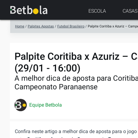
ESCOLA
CASAS
Home
/
Palpites Apostas
/
Futebol Brasileiro
/
Palpite Coritiba x Azuriz – Cam
Palpite Coritiba x Azuriz 
(29/01 - 16:00)
A melhor dica de aposta para Coritib
Campeonato Paranaense
Equipe Betbola
Confira neste artigo a melhor dica de aposta para o jogo