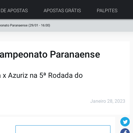
 DE APOSTAS
APOSTAS GRÁTIS
PALPITES
peonato Paranaense (29/01 - 16:00)
– Campeonato Paranaense
a x Azuriz na 5ª Rodada do
Janeiro 28, 2023