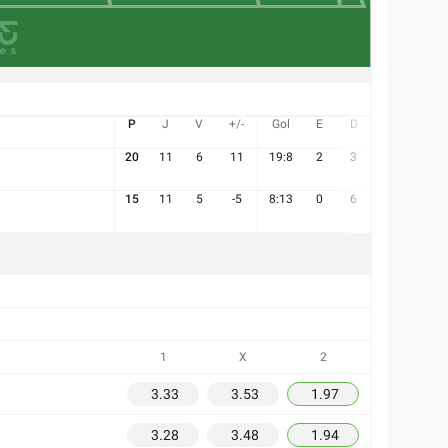
P
J
V
+/-
Gol
E
D
20
11
6
11
19:8
2
3
15
11
5
-5
8:13
0
6
1
X
2
3.33
3.53
1.97
3.28
3.48
1.94