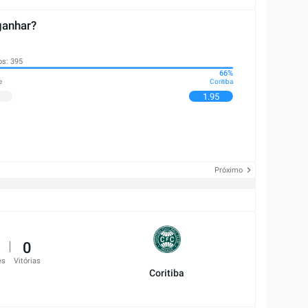
ganhar?
os: 395
66%
25%
e
Coritiba
Menos qu
1.95
1.53
Próximo
0
es
Vitórias
Coritiba