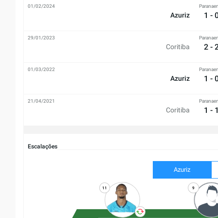
01/02/2024
Paranae
1 - 
Azuriz
29/01/2023
Paranae
2 - 
Coritiba
01/03/2022
Paranae
1 - 
Azuriz
21/04/2021
Paranae
1 - 
Coritiba
Escalações
Azuriz
11
9