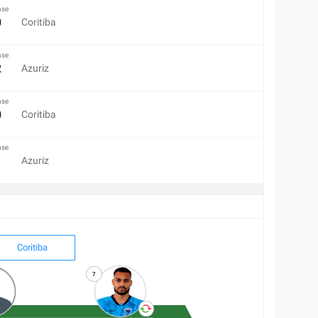
nse
0
Coritiba
nse
2
Azuriz
nse
0
Coritiba
nse
1
Azuriz
Coritiba
7