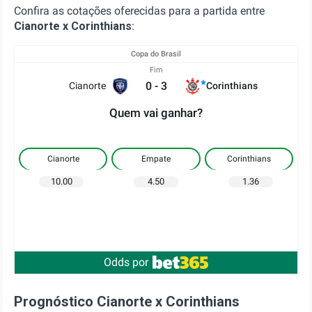
Confira as cotações oferecidas para a partida entre
Cianorte x Corinthians
:
Copa do Brasil
Fim
0
-
3
Cianorte
Corinthians
Quem vai ganhar?
Cianorte
Empate
Corinthians
10.00
4.50
1.36
Odds por
Prognóstico Cianorte x Corinthians