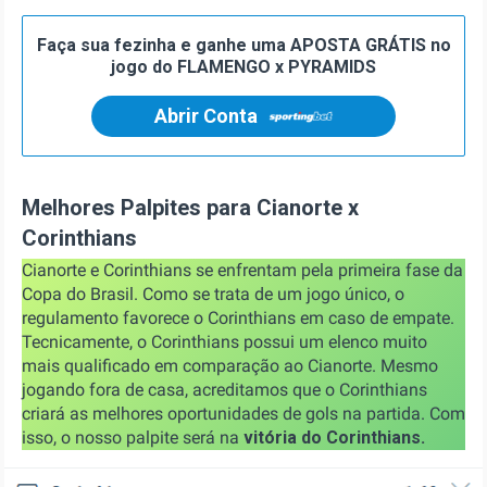
Faça sua fezinha e ganhe uma APOSTA GRÁTIS no
jogo do FLAMENGO x PYRAMIDS
Abrir Conta
Melhores Palpites para Cianorte x
Corinthians
Cianorte e Corinthians se enfrentam pela primeira fase da
Copa do Brasil. Como se trata de um jogo único, o
regulamento favorece o Corinthians em caso de empate.
Tecnicamente, o Corinthians possui um elenco muito
mais qualificado em comparação ao Cianorte. Mesmo
jogando fora de casa, acreditamos que o Corinthians
criará as melhores oportunidades de gols na partida. Com
isso, o nosso palpite será na
vitória do Corinthians.