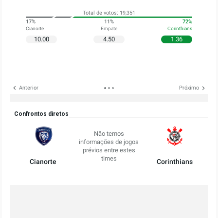
Informação da Partida
Willie Davids - Maringa - PR
Público: 11,574
Onde Assistir
Amazon Prime
Previsões
Quem vai ganhar?
Total de votos: 19,351
17%
11%
72%
Cianorte
Empate
Corinthians
10.00
4.50
1.36
Anterior
Próximo