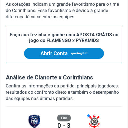
As cotações indicam um grande favoritismo para o time
do Corinthians. Esse favoritismo é devido a grande
diferença técnica entre as equipes.
Faça sua fezinha e ganhe uma APOSTA GRÁTIS no
jogo do FLAMENGO x PYRAMIDS
Abrir Conta
Análise de Cianorte x Corinthians
Confira as informações da partida: principais jogadores,
resultados do confronto direto e também o desempenho
das equipes nas últimas partidas.
Fim
0
-
3