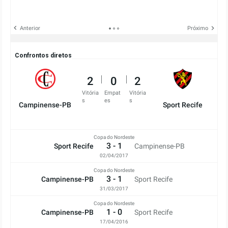
Anterior
Próximo
Confrontos diretos
2
0
2
Vitória
Empat
Vitória
s
es
s
Campinense-PB
Sport Recife
Copa do Nordeste
3 - 1
Sport Recife
Campinense-PB
02/04/2017
Copa do Nordeste
3 - 1
Campinense-PB
Sport Recife
31/03/2017
Copa do Nordeste
1 - 0
Campinense-PB
Sport Recife
17/04/2016