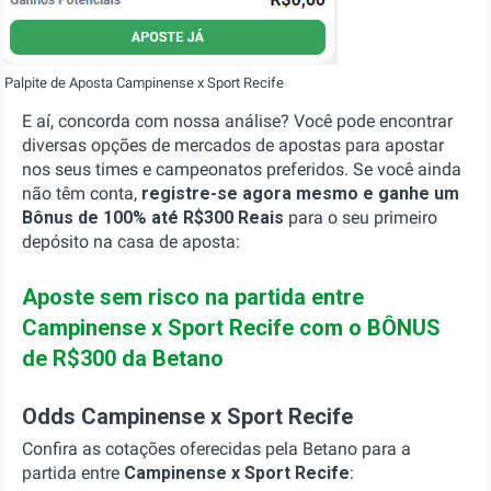
Palpite de Aposta Campinense x Sport Recife
E aí, concorda com nossa análise? Você pode encontrar
diversas opções de mercados de apostas para apostar
nos seus times e campeonatos preferidos. Se você ainda
não têm conta,
registre-se agora mesmo e ganhe um
Bônus de 100% até R$300 Reais
para o seu primeiro
depósito na casa de aposta:
Aposte sem risco na partida entre
Campinense x Sport Recife com o BÔNUS
de R$300 da Betano
Odds Campinense x Sport Recife
Confira as cotações oferecidas pela Betano para a
partida entre
Campinense x Sport Recife
: