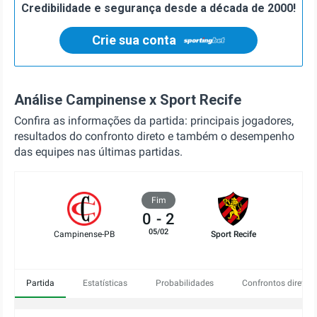
Credibilidade e segurança desde a década de 2000!
Crie sua conta
Análise Campinense x Sport Recife
Confira as informações da partida: principais jogadores,
resultados do confronto direto e também o desempenho
das equipes nas últimas partidas.
Fim
0
-
2
05/02
Campinense-PB
Sport Recife
Partida
Estatísticas
Probabilidades
Confrontos diretos