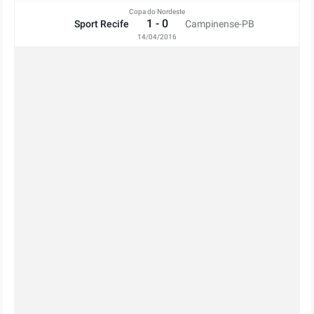
Copa do Nordeste
1 - 0
Sport Recife
Campinense-PB
14/04/2016