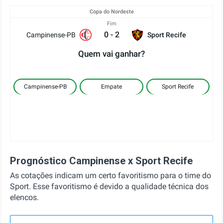
Copa do Nordeste
Fim
0
-
2
Campinense-PB
Sport Recife
Quem vai ganhar?
Campinense-PB
Empate
Sport Recife
Prognóstico Campinense x Sport Recife
As cotações indicam um certo favoritismo para o time do
Sport. Esse favoritismo é devido a qualidade técnica dos
elencos.