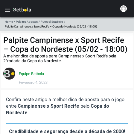
Home
/
Palpites Apostas
/
Futebol Brasileiro
/
Palpite Campinense x Sport Recife – Copa do Nordeste (05/02 - 18:00)
Palpite Campinense x Sport Recife
– Copa do Nordeste (05/02 - 18:00)
A melhor dica de aposta para Campinense x Sport Recife pela
2°rodada da Copa do Nordeste.
Equipe Betbola
Fevereiro 4, 2023
Confira neste artigo a melhor dica de aposta para o jogo
entre
Campinense x Sport Recife
pelo
Copa do
Nordeste
.
Credibilidade e segurança desde a década de 2000!