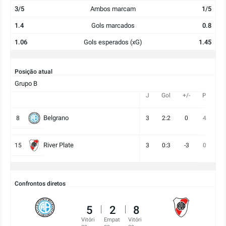
3/5
Ambos marcam
1/5
1.4
Gols marcados
0.8
1.06
Gols esperados (xG)
1.45
Posição atual
Grupo B
J
Gol
+/-
P
V
Belgrano
8
3
2:2
0
4
1
River Plate
15
3
0:3
-3
0
0
Confrontos diretos
5
2
8
Vitóri
Empat
Vitóri