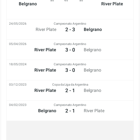
as
es
as
Belgrano
River Plate
24/05/2026
Campeonato Argentino
2 - 3
River Plate
Belgrano
05/04/2026
Campeonato Argentino
3 - 0
River Plate
Belgrano
18/05/2024
Campeonato Argentino
3 - 0
River Plate
Belgrano
03/12/2023
Copa da Liga da Argentina
2 - 1
River Plate
Belgrano
04/02/2023
Campeonato Argentino
2 - 1
Belgrano
River Plate