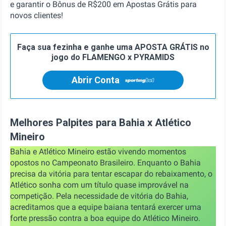
e garantir o Bônus de R$200 em Apostas Grátis para
novos clientes!
Faça sua fezinha e ganhe uma APOSTA GRÁTIS no
jogo do FLAMENGO x PYRAMIDS
Abrir Conta
Melhores Palpites para Bahia x Atlético
Mineiro
Bahia e Atlético Mineiro estão vivendo momentos
opostos no Campeonato Brasileiro. Enquanto o Bahia
precisa da vitória para tentar escapar do rebaixamento, o
Atlético sonha com um título quase improvável na
competição. Pela necessidade de vitória do Bahia,
acreditamos que a equipe baiana tentará exercer uma
forte pressão contra a boa equipe do Atlético Mineiro.