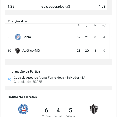
1.25
Gols esperados (xG)
1.08
Posição atual
P
J
V
+/-
Go
Bahia
5
32
21
8
4
29:
Atlético-MG
10
28
20
8
0
25:
Informação da Partida
Casa de Apostas Arena Fonte Nova - Salvador - BA
Capacidade: 50,025
Confrontos diretos
6
4
5
Vitória
Empat
Vitória