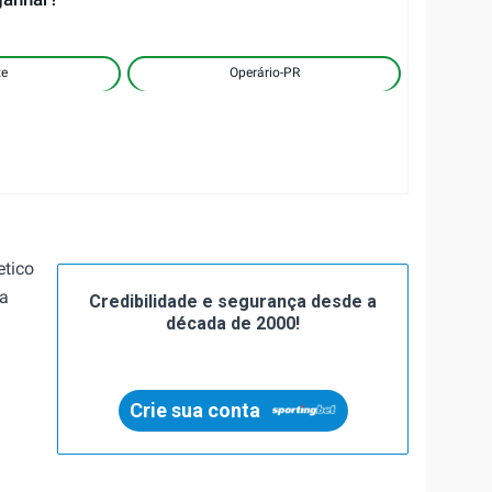
te
Operário-PR
etico
la
Credibilidade e segurança desde a
década de 2000!
Crie sua conta