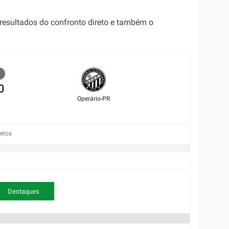
 resultados do confronto direto e também o
0
1
Operário-PR
retos
Destaques