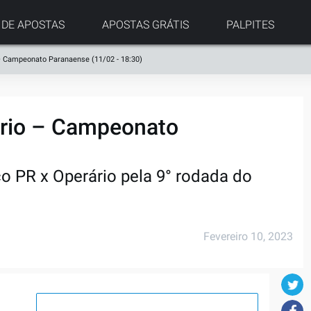
 DE APOSTAS
APOSTAS GRÁTIS
PALPITES
 – Campeonato Paranaense (11/02 - 18:30)
rário – Campeonato
co PR x Operário pela 9° rodada do
Fevereiro 10, 2023