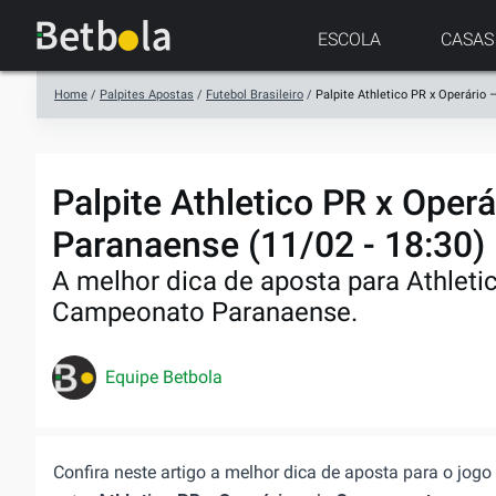
ESCOLA
CASAS
Home
/
Palpites Apostas
/
Futebol Brasileiro
/
Palpite Athletico PR x Operário
Palpite Athletico PR x Ope
Paranaense (11/02 - 18:30)
A melhor dica de aposta para Athleti
Campeonato Paranaense.
Equipe Betbola
Confira neste artigo a melhor dica de aposta para o jogo