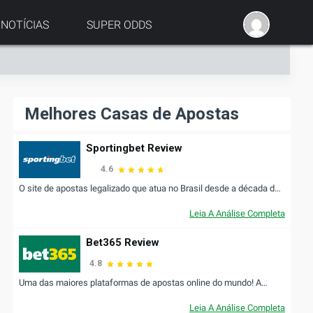
NOTÍCIAS
SUPER ODDS
Melhores Casas de Apostas
Sportingbet Review
4.6
O site de apostas legalizado que atua no Brasil desde a década de
2000. Aproveite o depósito mínimo de R$5 no PIX e faça a boa!
Leia A Análise Completa
Bet365 Review
4.8
Uma das maiores plataformas de apostas online do mundo! A
melhor experiência de apostas com a segurança de saber que a
Leia A Análise Completa
Bet365 paga mesmo!