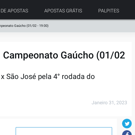
 DE APOSTAS
APOSTAS GRÁTIS
PALPITES
mpeonato Gaúcho (01/02 - 19:00)
 – Campeonato Gaúcho (01/02
 x São José pela 4° rodada do
Janeiro 31, 2023