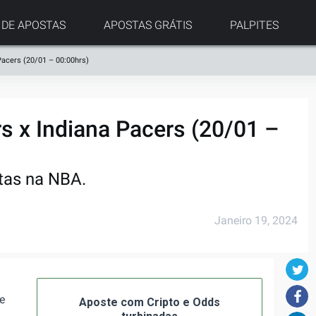
 DE APOSTAS
APOSTAS GRÁTIS
PALPITES
 Pacers (20/01 – 00:00hrs)
ers x Indiana Pacers (20/01 –
tas na NBA.
Janeiro 19, 2024
e
Aposte com Cripto e Odds