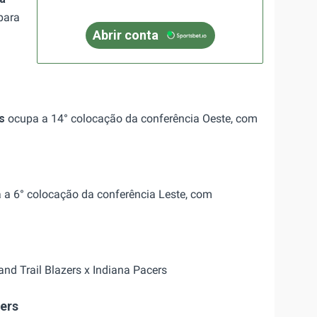
para
Abrir conta
s
ocupa a 14° colocação da conferência Oeste, com
a 6° colocação da conferência Leste, com
and Trail Blazers x Indiana Pacers
cers