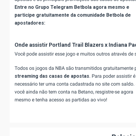
Entre no Grupo Telegram Betbola agora mesmo e
participe gratuitamente da comunidade Betbola de
apostadores:
Onde assistir
Portland Trail Blazers x Indiana Pa
Você pode assistir esse jogo e muitos outros através de
Todos os jogos da NBA são transmitidos gratuitamente 
streaming das casas de apostas
. Para poder assistir é
necessário ter uma conta cadastrada no site com saldo.
você ainda não tem conta na Betano, resgistre-se agora
mesmo e tenha acesso as partidas ao vivo!