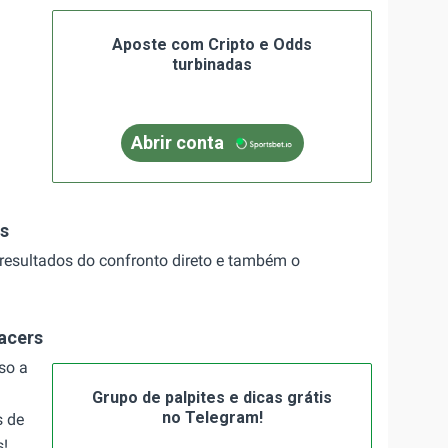
Aposte com Cripto e Odds
turbinadas
Abrir conta
rs
 resultados do confronto direto e também o
Pacers
so a
Grupo de palpites e dicas grátis
no Telegram!
s de
s!