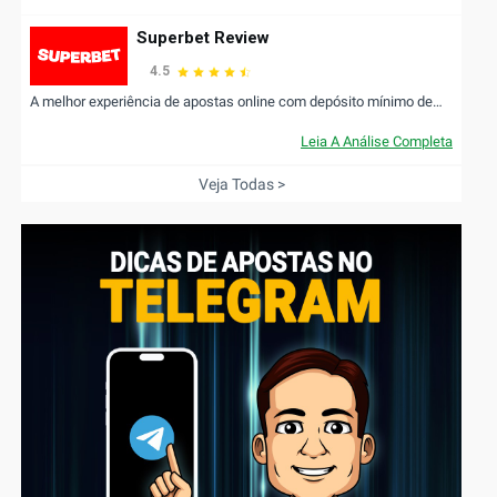
Superbet Review
4.5
A melhor experiência de apostas online com depósito mínimo de
R$1 no PIX! Registre-se na Superbet e faça a boa agora mesmo!
Leia A Análise Completa
Veja Todas >