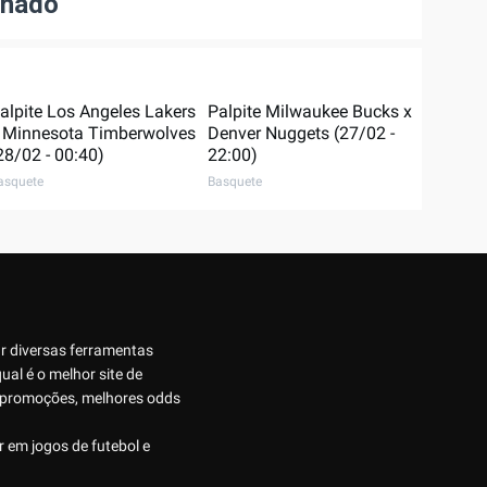
onado
alpite Los Angeles Lakers
Palpite Milwaukee Bucks x
 Minnesota Timberwolves
Denver Nuggets (27/02 -
28/02 - 00:40)
22:00)
asquete
Basquete
ar diversas ferramentas
ual é o melhor site de
s promoções, melhores odds
 em jogos de futebol e