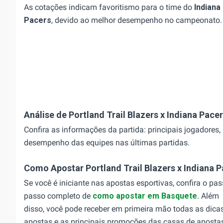
As cotações indicam favoritismo para o time do
Indiana
Pacers
, devido ao melhor desempenho no campeonato.
Análise de
Portland Trail Blazers x Indiana Pace
Confira as informações da partida: principais jogadores,
desempenho das equipes nas últimas partidas.
Como Apostar
Portland Trail Blazers x Indiana 
Se você é iniciante nas apostas esportivas, confira o pas
passo completo de
como apostar em Basquete
. Além
disso, você pode receber em primeira mão todas as dica
apostas e as principais promoções das casas de aposta