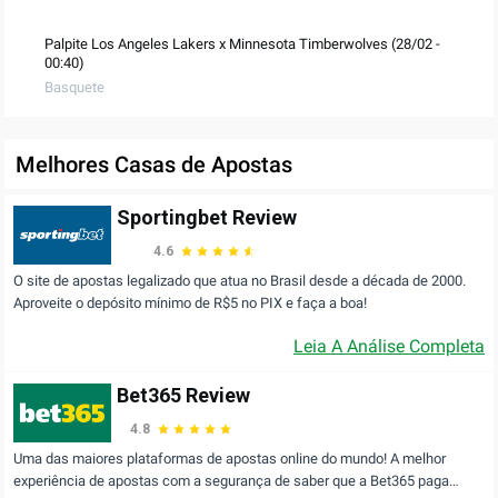
Palpite Los Angeles Lakers x Minnesota Timberwolves (28/02 -
00:40)
Basquete
Melhores Casas de Apostas
Sportingbet Review
4.6
O site de apostas legalizado que atua no Brasil desde a década de 2000.
Aproveite o depósito mínimo de R$5 no PIX e faça a boa!
Leia A Análise Completa
Bet365 Review
4.8
Uma das maiores plataformas de apostas online do mundo! A melhor
experiência de apostas com a segurança de saber que a Bet365 paga