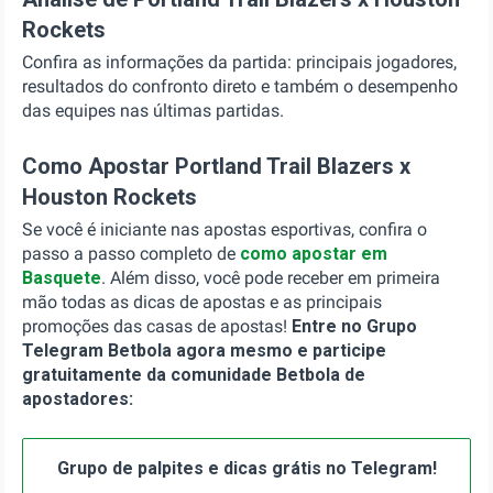
Rockets
Confira as informações da partida: principais jogadores,
resultados do confronto direto e também o desempenho
das equipes nas últimas partidas.
Como Apostar
Portland Trail Blazers x
Houston Rockets
Se você é iniciante nas apostas esportivas, confira o
passo a passo completo de
como apostar em
Basquete
. Além disso, você pode receber em primeira
mão todas as dicas de apostas e as principais
promoções das casas de apostas!
Entre no Grupo
Telegram Betbola agora mesmo e participe
gratuitamente da comunidade Betbola de
apostadores:
Grupo de palpites e dicas grátis no Telegram!