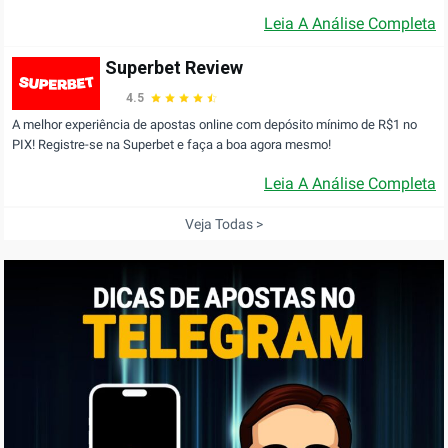
mesmo!
Leia A Análise Completa
Superbet Review
4.5
A melhor experiência de apostas online com depósito mínimo de R$1 no
PIX! Registre-se na Superbet e faça a boa agora mesmo!
Leia A Análise Completa
Veja Todas >