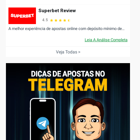
Superbet Review
4.5
A melhor experiência de apostas online com depósito mínimo de
R$1 no PIX! Registre-se na Superbet e faça a boa agora mesmo!
Leia A Análise Completa
Veja Todas >