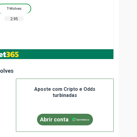
T-Wolves
2.95
olves
Aposte com Cripto e Odds
turbinadas
Abrir conta