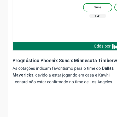
Suns
1.41
Odds por
Prognóstico
Phoenix Suns x Minnesota Timberw
As cotações indicam favoritismo para o time do
Dallas
Mavericks
, devido a estar jogando em casa e Kawhi
Leonard não estar confirmado no time de Los Angeles.