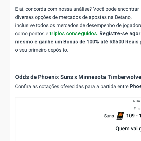
E aí, concorda com nossa análise? Você pode encontrar
diversas opções de mercados de apostas na Betano,
inclusive todos os mercados de desempenho de jogadore
como pontos e
triplos conseguidos
.
Registre-se agor
mesmo e ganhe um Bônus de 100% até R$500 Reais
o seu primeiro depósito.
Odds de
Phoenix Suns x Minnesota Timberwolv
Confira as cotações oferecidas para a partida entre
Phoe
NBA
Fim
109
-
Suns
Quem vai 