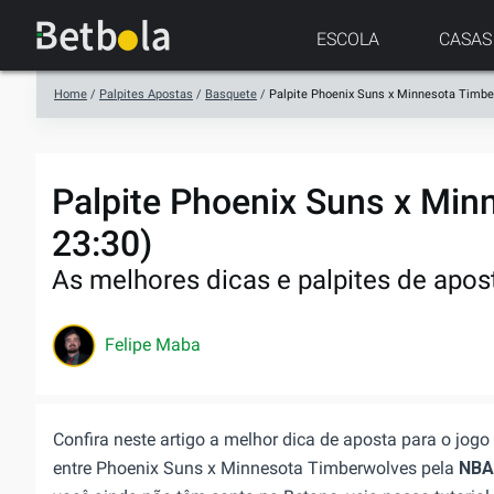
ESCOLA
CASAS
Home
/
Palpites Apostas
/
Basquete
/
Palpite Phoenix Suns x Minnesota Timber
Palpite Phoenix Suns x Min
23:30)
As melhores dicas e palpites de apos
Felipe Maba
Confira neste artigo a melhor dica de aposta para o jogo
entre Phoenix Suns x Minnesota Timberwolves pela
NBA