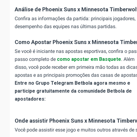
Análise de
Phoenix Suns x Minnesota Timberwol
Confira as informações da partida: principais jogadores,
desempenho das equipes nas últimas partidas.
Como Apostar
Phoenix Suns x Minnesota Timbe
Se você é iniciante nas apostas esportivas, confira o pas
passo completo de
como apostar em Basquete
. Além
disso, você pode receber em primeira mão todas as dica
apostas e as principais promoções das casas de aposta
Entre no Grupo Telegram Betbola agora mesmo e
participe gratuitamente da comunidade Betbola de
apostadores:
Onde assistir
Phoenix Suns x Minnesota Timber
Você pode assistir esse jogo e muitos outros através de