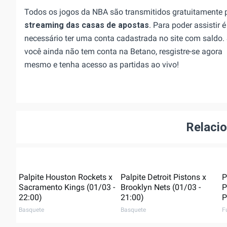
Todos os jogos da NBA são transmitidos gratuitamente 
streaming das casas de apostas
. Para poder assistir é
necessário ter uma conta cadastrada no site com saldo.
você ainda não tem conta na Betano, resgistre-se agora
mesmo e tenha acesso as partidas ao vivo!
Relaci
Palpite Houston Rockets x
Palpite Detroit Pistons x
P
Sacramento Kings (01/03 -
Brooklyn Nets (01/03 -
P
22:00)
21:00)
P
Basquete
Basquete
F