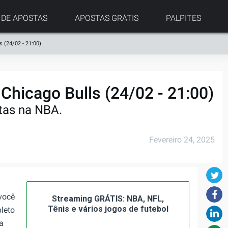
 DE APOSTAS
APOSTAS GRÁTIS
PALPITES
s (24/02 - 21:00)
 Chicago Bulls (24/02 - 21:00)
tas na NBA.
Fevereiro 24, 2025
você
Streaming GRÁTIS: NBA, NFL,
Tênis e vários jogos de futebol
leto
a