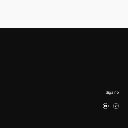
Siga no