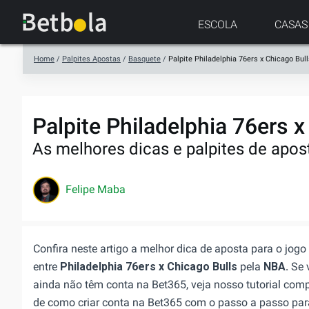
ESCOLA
CASAS
Home
/
Palpites Apostas
/
Basquete
/
Palpite Philadelphia 76ers x Chicago Bull
Palpite Philadelphia 76ers x
As melhores dicas e palpites de apos
Felipe Maba
Confira neste artigo a melhor dica de aposta para o jogo
entre
Philadelphia 76ers x Chicago Bulls
pela
NBA.
Se 
ainda não têm conta na Bet365, veja nosso tutorial comp
de como criar conta na Bet365 com o passo a passo par