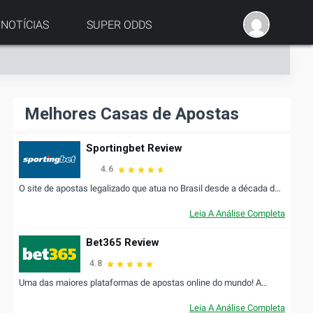
NOTÍCIAS
SUPER ODDS
Melhores Casas de Apostas
Sportingbet Review
4.6
O site de apostas legalizado que atua no Brasil desde a década de
2000. Aproveite o depósito mínimo de R$5 no PIX e faça a boa!
Leia A Análise Completa
Bet365 Review
4.8
Uma das maiores plataformas de apostas online do mundo! A
melhor experiência de apostas com a segurança de saber que a
Leia A Análise Completa
Bet365 paga mesmo!