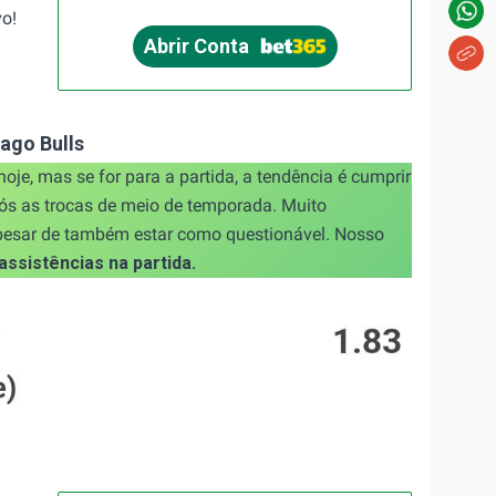
vo!
Abrir Conta
cago Bulls
je, mas se for para a partida, a tendência é cumprir
pós as trocas de meio de temporada. Muito
apesar de também estar como questionável.
Nosso
ssistências na partida.